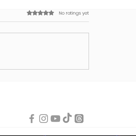
Rated 0 out of 5 stars.
No ratings yet
NDI Air Bubble
Swimwear Collection 202
von MODUS VIVENDI