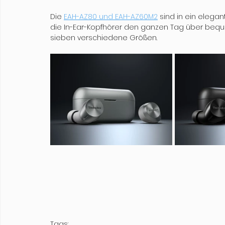
Die 
EAH-AZ80 und EAH-AZ60M2
 sind in ein eleg
die In-Ear-Kopfhörer den ganzen Tag über beq
sieben verschiedene Größen.
Tags: