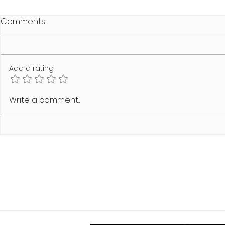
Comments
Add a rating
SCHAMLOS Summer Heat
MODUS VIVE
Write a comment...
Edition
Line