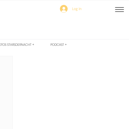
Log In
OTOS STARSDERNACHT +
PODCAST +