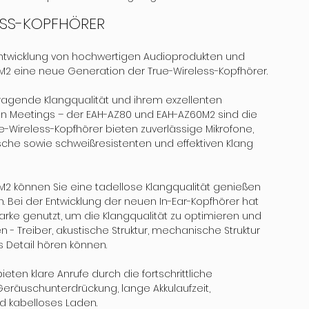
ESS-KOPFHÖRER
Entwicklung von hochwertigen Audioprodukten und 
2 eine neue Generation der True-Wireless-Kopfhörer. 
rragende Klangqualität und ihrem exzellenten 
in Meetings – der EAH-AZ80 und EAH-AZ60M2 sind die 
ue-Wireless-Kopfhörer bieten zuverlässige Mikrofone, 
e sowie schweißresistenten und effektiven Klang 
2 können Sie eine tadellose Klangqualität genießen 
. Bei der Entwicklung der neuen In-Ear-Kopfhörer hat 
rke genutzt, um die Klangqualität zu optimieren und 
 - Treiber, akustische Struktur, mechanische Struktur 
s Detail hören können.
eten klare Anrufe durch die fortschrittliche 
räuschunterdrückung, lange Akkulaufzeit, 
d kabelloses Laden. 