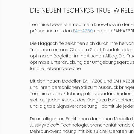
DIE NEUEN TECHNICS TRUE-WIREL
Technics beweist erneut sein Know-how in der 
präsentiert mit den 
EAH-AZ80
 und den EAH-AZ60M
Die Flaggschiffe zeichnen sich durch ihre hervo
Tragekomfort aus. Ob beim Sport, Pendeln oder 
optimalen Begleiter im hektischen Alltag. Die Tr
optimale Unterdrückung der Umgebungsgeräusch
für alle Lebensbereiche.
Mit den neuen Modellen EAH-AZ80 und EAH-AZ60M
und Ihren persönlichen Stil zum Ausdruck bringen
Technics seine Erfahrung als legendäre Audioma
sich auf jeden Aspekt des Klangs zu konzentrieren
und digitale Signalverarbeitung - damit Sie jede
Die intelligenten Funktionen der neuen Modelle bi
JustMyVoice™-Technologie, branchenführende Ge
Mehrpunktverbindung mit bis zu drei Geräten un