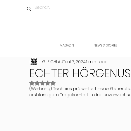
MAGAZIN +
NEWS & STORIES +
GLEICHLAUT
Jul 7, 2024
1 min read
ECHTER HÖRGENUSS
Rated NaN out of 5 stars.
(Werbung) Technics präsentiert neue Generatio
erstklassigem Tragekomfort in drei unverwechs