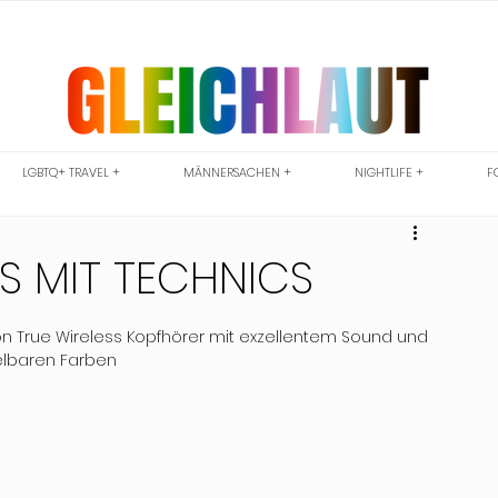
LGBTQ+ TRAVEL +
MÄNNERSACHEN +
NIGHTLIFE +
F
 MIT TECHNICS
n True Wireless Kopfhörer mit exzellentem Sound und 
elbaren Farben