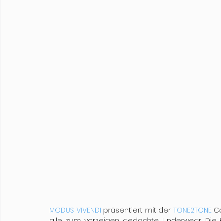
MODUS VIVENDI
 präsentiert mit der 
TONE2TONE
 C
alle zum vorzeigen gedachte Underwear. Die K