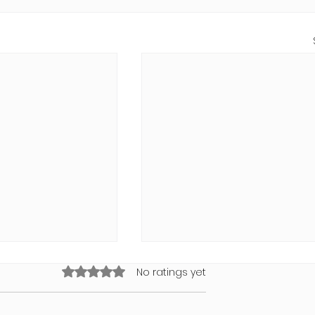
Rated 0 out of 5 stars.
No ratings yet