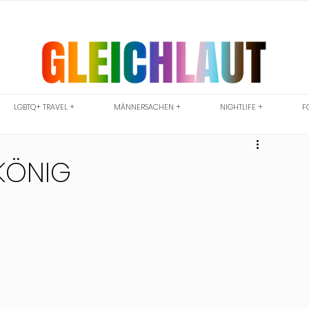
LGBTQ+ TRAVEL +
MÄNNERSACHEN +
NIGHTLIFE +
F
 KÖNIG