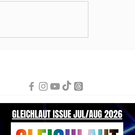
Fröhliches Fest mit PUMP!
ge Menswear von
NDI
GLEICHLAUT ISSUE JUL/AUG 2026