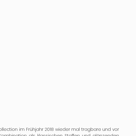
ollection im Frühjahr 2018 wieder mal tragbare und vor 
ombination als klassischen Stoffen und glänzenden 