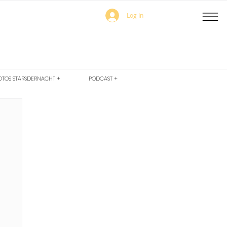
Log In
OTOS STARSDERNACHT +
PODCAST +