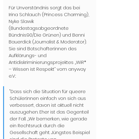
Für Unverständnis sorgt das bei 
Irina Schlauch (Princess Charming), 
Nyke Slawik 
(Bundestagsabgeordnete 
Bündnis90/Die Grünen) und Benni 
Bauerdick (Journalist & Moderator). 
Sie sind Botschafter:innen des 
Aufklärungs- und 
Antidiskriminierungsprojektes „WiR* 
– Wissen ist Respekt“ vom anyway 
e.V.:
"Dass sich die Situation für queere 
Schüler:innen einfach von sich aus 
verbessert, davon ist aktuell nicht 
auszugehen. Eher ist das Gegenteil 
der Fall. „Wir bemerken, wie gerade 
ein Rechtsruck durch die 
Gesellschaft geht. Jüngstes Beispiel 