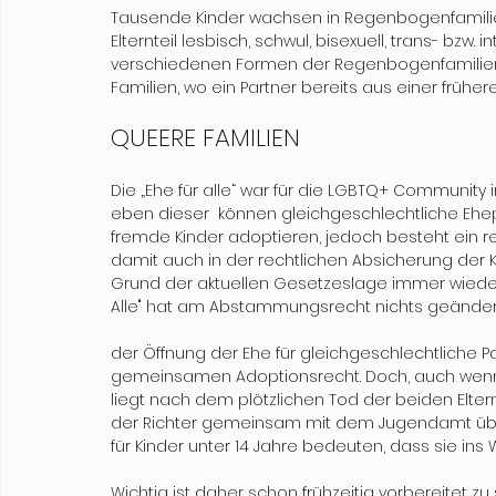
Tausende Kinder wachsen in Regenbogenfamilien 
Elternteil lesbisch, schwul, bisexuell, trans- bzw. i
verschiedenen Formen der Regenbogenfamilien A
Familien, wo ein Partner bereits aus einer frühe
QUEERE FAMILIEN
Die „Ehe für alle“ war für die LGBTQ+ Community im 
eben dieser  können gleichgeschlechtliche Eh
fremde Kinder adoptieren, jedoch besteht ein 
damit auch in der rechtlichen Absicherung der Ki
Grund der aktuellen Gesetzeslage immer wieder di
Alle" hat am Abstammungsrecht nichts geändert
der Öffnung der Ehe für gleichgeschlechtliche Pa
gemeinsamen Adoptionsrecht. Doch, auch wenn 
liegt nach dem plötzlichen Tod der beiden Elter
der Richter gemeinsam mit dem Jugendamt übe
für Kinder unter 14 Jahre bedeuten, dass sie i
Wichtig ist daher schon frühzeitig vorbereitet z