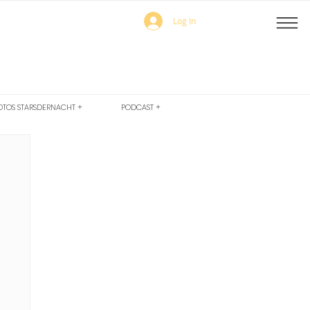
Log In
OTOS STARSDERNACHT +
PODCAST +