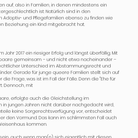
auf, also in Familien, in denen mindestens ein 
ntergeschlechtlich ist. Natürlich sind in den 
doptiv- und Pflegefamilien ebenso zu finden wie 
ren Beziehung ein Kind mitgebracht hat.
Jahr 2017 ein riesiger Erfolg und längst überfällig. Mit 
epaare gemeinsam – und nicht etwa nacheinander – 
rechtlicher Unterschied im Abstammungsrecht und 
nder. Gerade für junge queere Familien stellt sich auf 
e Frage, was ist im Fall der Fälle. Denn die "Ehe für 
. Dennoch, mit 
are, erfolgte auch die Gleichstellung im 
in jungen Jahren nicht darüber nachgedacht wird, 
nteile keine Sorgerechtsverfügung vor, entscheidet 
r den Vormund. Das kann im schlimmsten Fall auch 
ns Weisenhaus kommen.
u sein, auch wenn man(n) sich eigentlich mit diesen 