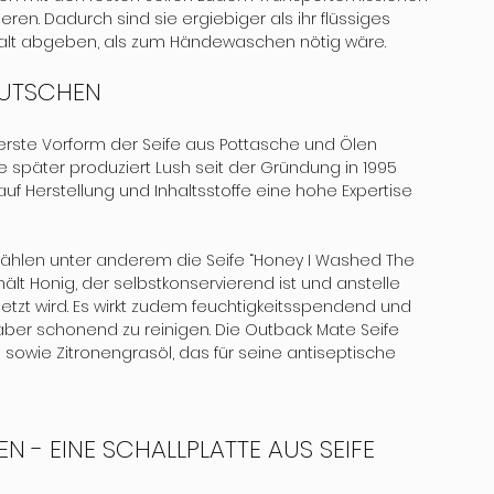
en. Dadurch sind sie ergiebiger als ihr flüssiges 
alt abgeben, als zum Händewaschen nötig wäre.
EUTSCHEN 
e erste Vorform der Seife aus Pottasche und Ölen 
 später produziert Lush seit der Gründung in 1995 
 auf Herstellung und Inhaltsstoffe eine hohe Expertise 
zählen unter anderem die Seife “Honey I Washed The 
hält Honig, der selbstkonservierend ist und anstelle 
tzt wird. Es wirkt zudem feuchtigkeitsspendend und 
h, aber schonend zu reinigen. Die Outback Mate Seife 
 sowie Zitronengrasöl, das für seine antiseptische 
 - EINE SCHALLPLATTE AUS SEIFE 