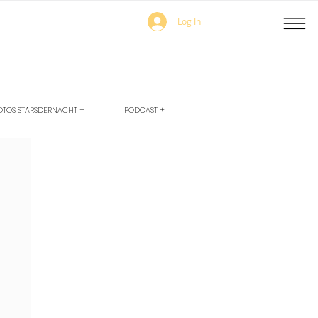
Log In
OTOS STARSDERNACHT +
PODCAST +