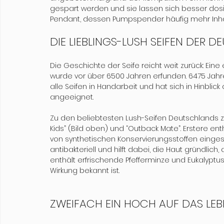
gespart werden und sie lassen sich besser dosier
Pendant, dessen Pumpspender häufig mehr Inh
DIE LIEBLINGS-LUSH SEIFEN DER D
Die Geschichte der Seife reicht weit zurück: Ein
wurde vor über 6500 Jahren erfunden. 6475 Jahre
alle Seifen in Handarbeit und hat sich in Hinblick
angeeignet. 

Zu den beliebtesten Lush-Seifen Deutschlands 
Kids” (Bild oben) und “Outback Mate”. Erstere ent
von synthetischen Konservierungsstoffen eingese
antibakteriell und hilft dabei, die Haut gründlic
enthält erfrischende Pfefferminze und Eukalyptus
Wirkung bekannt ist.

ZWEIFACH EIN HOCH AUF DAS LEBEN