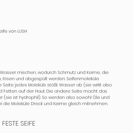
Seife von LUSH
mit Wasser mischen, wodurch Schmutz und Keime, die 
n, lösen und abgespült werden. Seifenmoleküle 
e Seite jedes Moleküls stößt Wasser ab (sie wirkt also 
d Fetten auf der Haut. Die andere Seite macht das 
(sie ist hydrophil). So werden also sowohl Öle und 
 die Moleküle Dreck und Keime gleich mitnehmen.

FESTE SEIFE 