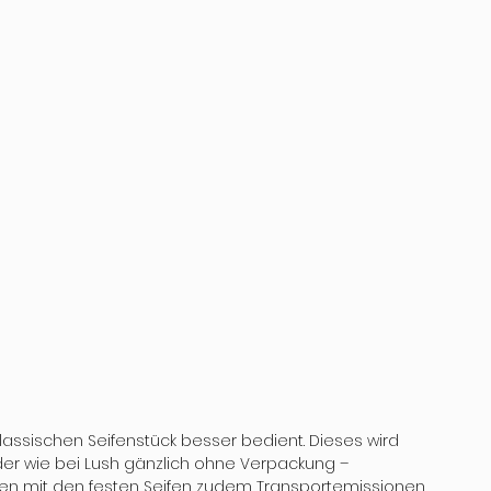
 
lassischen Seifenstück besser bedient. Dieses wird 
der wie bei Lush gänzlich ohne Verpackung – 
n mit den festen Seifen zudem Transportemissionen 