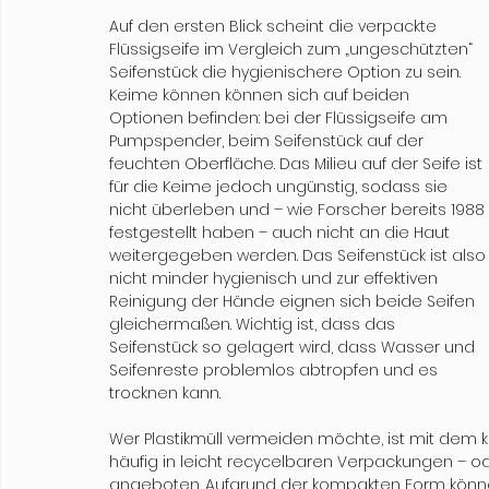
Auf den ersten Blick scheint die verpackte 
Flüssigseife im Vergleich zum „ungeschützten“ 
Seifenstück die hygienischere Option zu sein. 
Keime können können sich auf beiden 
Optionen befinden: bei der Flüssigseife am 
Pumpspender, beim Seifenstück auf der 
feuchten Oberfläche. Das Milieu auf der Seife ist 
für die Keime jedoch ungünstig, sodass sie 
nicht überleben und – wie Forscher bereits 1988 
festgestellt haben – auch nicht an die Haut 
weitergegeben werden. Das Seifenstück ist also
nicht minder hygienisch und zur effektiven 
Reinigung der Hände eignen sich beide Seifen 
gleichermaßen. Wichtig ist, dass das 
Seifenstück so gelagert wird, dass Wasser und 
Seifenreste problemlos abtropfen und es 
trocknen kann.

Wer Plastikmüll vermeiden möchte, ist mit dem k
häufig in leicht recycelbaren Verpackungen – o
angeboten. Aufgrund der kompakten Form könne