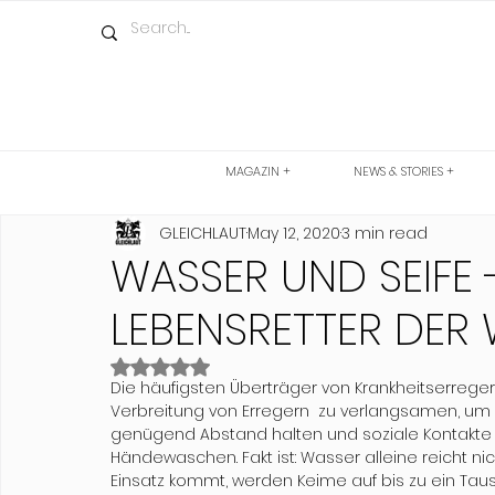
MAGAZIN +
NEWS & STORIES +
GLEICHLAUT
May 12, 2020
3 min read
WASSER UND SEIFE -
LEBENSRETTER DER 
Rated NaN out of 5 stars.
Die häufigsten Überträger von Krankheitserrege
Verbreitung von Erregern  zu verlangsamen, um
genügend Abstand halten und soziale Kontakte
Händewaschen. Fakt ist: Wasser alleine reicht nic
Einsatz kommt, werden Keime auf bis zu ein Tause