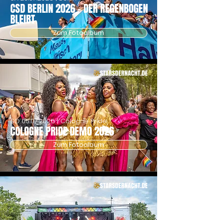
CSD BERLIN 2026 - DER REGENBOGEN
BLEIBT
Zum Fotoalbum
SO
05.07.2026
| Cologne Pride
COLOGNE PRIDE DEMO 2026
Zum Fotoalbum