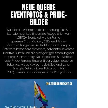
NEUE QUEERE
EVENTFOTOS & PRIDE-
BILDER
Du feierst – wir halten die Erinnerung fest. Auf
Starsdernacht.de findest du Fotogalerien von
LGBTQ+ Events, schwulen Partys,
queeren Clubnächten, CSDs und Pride-
Veranstaltungen in Deutschland und Europa.
Entdecke besondere Momente, bekannte Gesichter,
kreative Outfits und die einzigartige Stimmung der
queeren Community. Ob Dancefloor, Straßenfest
oder Pride-Parade: Unsere Bilder zeigen queeres
Leben so, wie es ist – bunt, vielfältig und voller
Energie. Dein digitales Fotoalbum für
LGBTQ+ Events und unvergessliche Partynächte.
SA
25.07.2026
| Berlin