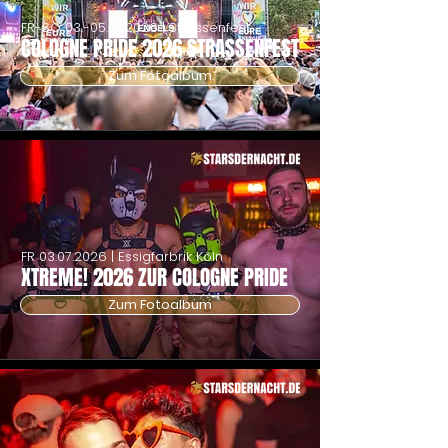
FR-SO
03.-05.07.2026
| Strassenfest
COLOGNE PRIDE 2026 STRASSENFEST
Zum Fotoalbum
FR
03.07.2026
| Essigfarbrik Köln
XTREME! 2026 ZUR COLOGNE PRIDE
Zum Fotoalbum