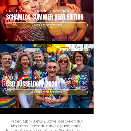
SA
13.06.2026
| ZAKK in Düsseldorf
SCHAMLOS SUMMER HEAT EDITION
Zum Fotoalbum
SA 06. JUNI 2026
CSD DÜSSELDORF 2026
Zum Fotoalbum
In der Rubrik „News & Storys“ des Gleichlaut
Magazins findest du aktuelle Nachrichten,
Hintergründe und persönliche Geschichten aus