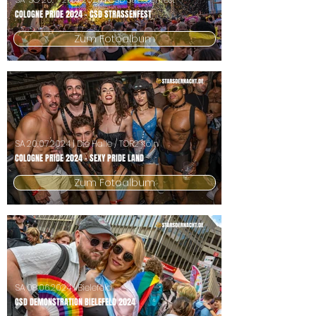
COLOGNE PRIDE 2024 - CSD STRASSENFEST
Zum Fotoalbum
SA
20.07.2024
| Die Halle / TOR2 Köln
COLOGNE PRIDE 2024 - SEXY PRIDE LAND
Zum Fotoalbum
SA
08.06.2024
| Bielefeld
CSD DEMONSTRATION BIELEFELD 2024