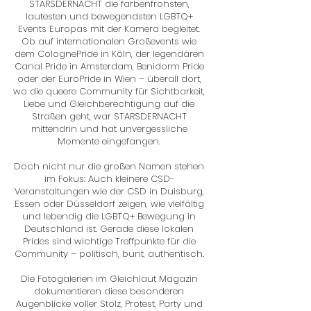
STARSDERNACHT die farbenfrohsten,
lautesten und bewegendsten LGBTQ+
Events Europas mit der Kamera begleitet.
Ob auf internationalen Großevents wie
dem ColognePride in Köln, der legendären
Canal Pride in Amsterdam, Benidorm Pride
oder der EuroPride in Wien – überall dort,
wo die queere Community für Sichtbarkeit,
Liebe und Gleichberechtigung auf die
Straßen geht, war STARSDERNACHT
mittendrin und hat unvergessliche
Momente eingefangen.
Doch nicht nur die großen Namen stehen
im Fokus: Auch kleinere CSD-
Veranstaltungen wie der CSD in Duisburg,
Essen oder Düsseldorf zeigen, wie vielfältig
und lebendig die LGBTQ+ Bewegung in
Deutschland ist. Gerade diese lokalen
Prides sind wichtige Treffpunkte für die
Community – politisch, bunt, authentisch.
Die Fotogalerien im Gleichlaut Magazin
dokumentieren diese besonderen
Augenblicke voller Stolz, Protest, Party und