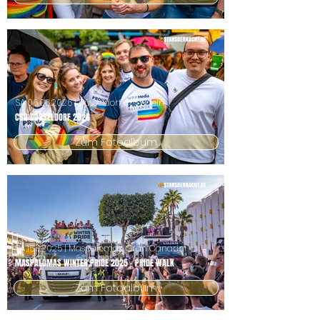
SA
06.06.2026
| Düsseldorf am Rhein
CSD DÜSSELDORF 2026
Zum Fotoalbum
SA
15.11.2025
| Maspalomas, Gran Canaria
MASPALOMAS WINTER PRIDE 2025 - PRIDE WALK
Zum Fotoalbum