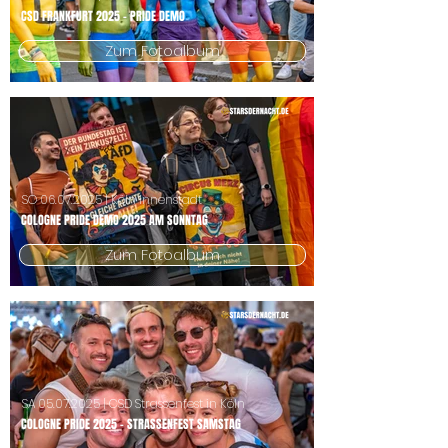
CSD FRANKFURT 2025 - PRIDE DEMO
Zum Fotoalbum
SO
06.07.2025
| Köln Innenstadt
COLOGNE PRIDE DEMO 2025 AM SONNTAG
Zum Fotoalbum
SA
05.07.2025
| CSD Strassenfest in Köln
COLOGNE PRIDE 2025 - STRASSENFEST SAMSTAG