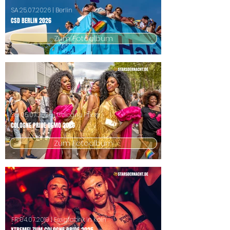
SA
25.07.2026
| Berlin
CSD BERLIN 2026
Zum Fotoalbum
SO
05.07.2026
| Cologne Pride
COLOGNE PRIDE DEMO 2026
Zum Fotoalbum
FR
04.07.2019
| Essigfabrik in Köln