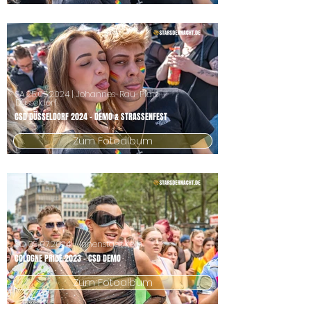
SA
25.05.2024
| Johannes-Rau-Platz
Düsseldorf
CSD DÜSSELDORF 2024 - DEMO & STRASSENFEST
Zum Fotoalbum
SO
09.07.2024
- Innenstadt Köln
COLOGNE PRIDE 2023 - CSD DEMO
Zum Fotoalbum