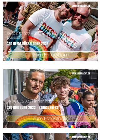
SA
10.06.2023
- Johannes-Rau-Platz
Düsseldorf
CSD DEMO DÜSSELDORF 2023
Zum Fotoalbum
SA
30.07.2022
| Innenstadt Duisburg
CSD DUISBURG 2022 - STRASSENFEST
Zum Fotoalbum