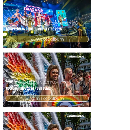
DO - FR
08.-09.05.2025
| Yumbo Centrum
MASPALOMAS PRIDE YUMBO CENTRE 2025
Zum Fotoalbum
SO
21.07.2024
| INNENSTADT KÖLN
COLOGNE PRIDE 2024 - CSD DEMO
Zum Fotoalbum