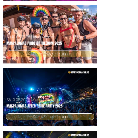
Sa
10.05.2025
| Maspalomas
MASPALOMAS PRIDE BY FREEDOM 2025
Zum Fotoalbum
SA
10.05.2025
| Yumbo Centrum
MASPALOMAS AFTER PRIDE PARTY 2025
Zum Fotoalbum