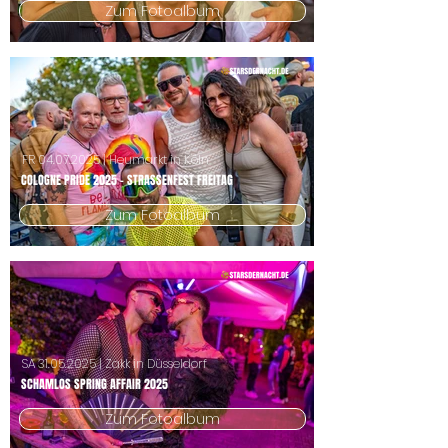
Zum Fotoalbum
FR
04.07.2025
| Heumarkt in Köln
COLOGNE PRIDE 2025 - STRASSENFEST FREITAG
Zum Fotoalbum
SA
31.05.2025
| Zakk in Düsseldorf
SCHAMLOS SPRING AFFAIR 2025
Zum Fotoalbum