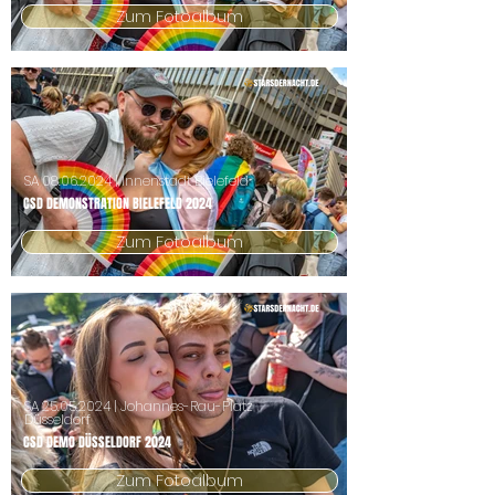
Zum Fotoalbum
SA
08.06.2024
| Innenstadt Bielefeld
CSD DEMONSTRATION BIELEFELD 2024
Zum Fotoalbum
SA
25.05.2024
| Johannes-Rau-Platz
Düsseldorf
CSD DEMO DÜSSELDORF 2024
Zum Fotoalbum