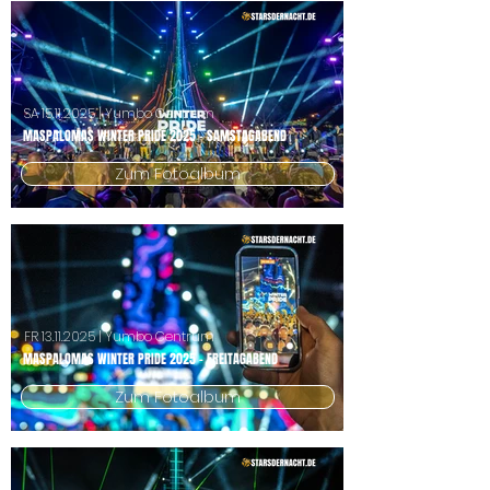
SA
15.11.2025
| Yumbo Centrum
MASPALOMAS WINTER PRIDE 2025 - SAMSTAGABEND
Zum Fotoalbum
FR
13.11.2025
| Yumbo Centrum
MASPALOMAS WINTER PRIDE 2025 - FREITAGABEND
Zum Fotoalbum