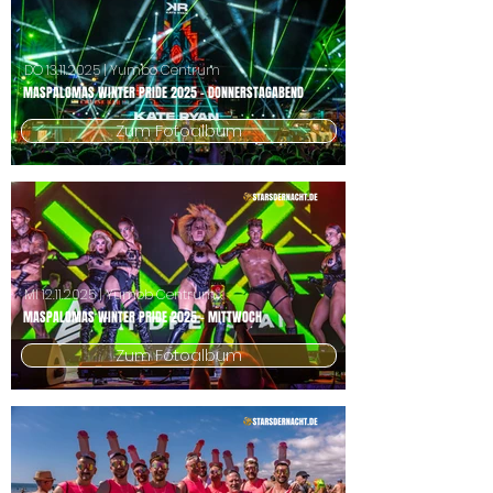
DO
13.11.2025
| Yumbo Centrum
MASPALOMAS WINTER PRIDE 2025 - DONNERSTAGABEND
Zum Fotoalbum
MI
12.11.2025
| Yumob Centrum
MASPALOMAS WINTER PRIDE 2025 - MITTWOCH
Zum Fotoalbum