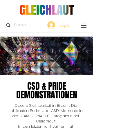
Log In
CSD & PRIDE
DEMONSTRATIONEN
Queere Sichtbarkeit in Bildern: Die
schönsten Pride- und CSD-Momente in
der STARSDERNACHT-Fotogalerie bei
Gleichlaut
In den letzten fünf Jahren hat