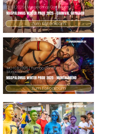
DI
11.11.2025
| Maspalomas Gay Beach
MASPALOMAS WINTER PRIDE 2025 - CARNIVAL GAYBEACH
Zum Fotoalbum
MO
10.11.2025
| Yumbo Centrum
Maspalomas
MASPALOMAS WINTER PRIDE 2025 - MONTAGABEND
Zum Fotoalbum
SA
19.07.2025
| Frankfurt Innenstadt