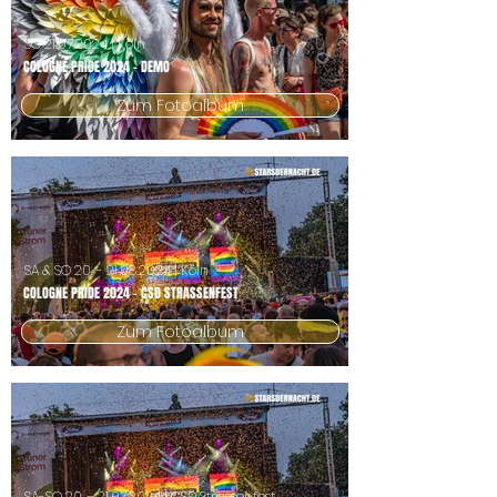
SO
21.07.2024
| Köln
COLOGNE PRIDE 2024 - DEMO
Zum Fotoalbum
SA & SO
20. - 21.08.2024
| Köln
COLOGNE PRIDE 2024 - CSD STRASSENFEST
Zum Fotoalbum
SA-SO
20. - 21.07.2024
| CSD Strassenfest