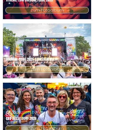
XTREME! ZUM COLOGNE PRIDE 2025
Zum Fotoalbum
FR-SO
03.-05.07.2026
| Strassenfest
COLOGNE PRIDE 2026 STRASSENFEST
Zum Fotoalbum
SA
06.06.2026
| Düsseldorf
CSD DÜSSELDORF 2026
Zum Fotoalbum