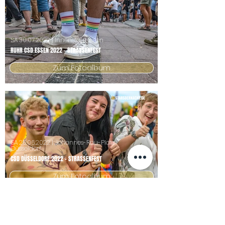
SA
30.07.2022
| Innenstadt Essen
RUHR CSD ESSEN 2022 - STRASSENFEST
Zum Fotoalbum
SA
25.06.2022
| Johannes-Rau-Platz
Düsseldorf
CSD DÜSSELDORF 2022 - STRASSENFEST
Zum Fotoalbum