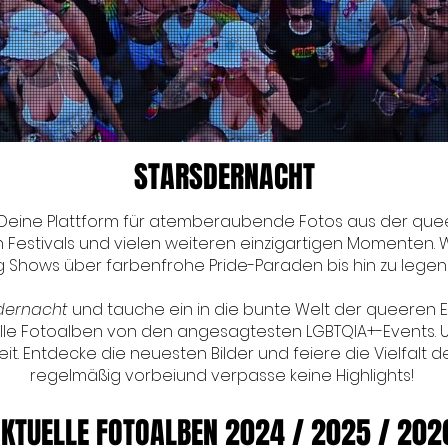
STARSDERNACHT
 Deine Plattform für atemberaubende Fotos aus der que
Festivals und vielen weiteren einzigartigen Momenten. W
 Shows über farbenfrohe Pride-Paraden bis hin zu legend
dernacht
und tauche ein in die bunte Welt der queeren E
elle Fotoalben von den angesagtesten LGBTQIA+-Events. U
it. Entdecke die neuesten Bilder und feiere die Vielfalt
regelmäßig vorbei
und verpasse keine Highlights!
KTUELLE FOTOALBEN 2024 / 2025 / 202