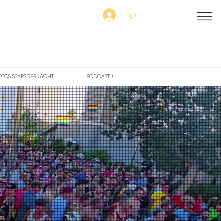
Log In
OTOS STARSDERNACHT +
PODCAST +