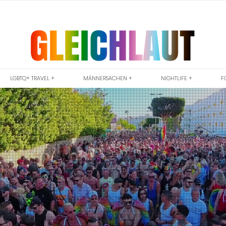
LGBTQ+ TRAVEL +
MÄNNERSACHEN +
NIGHTLIFE +
F