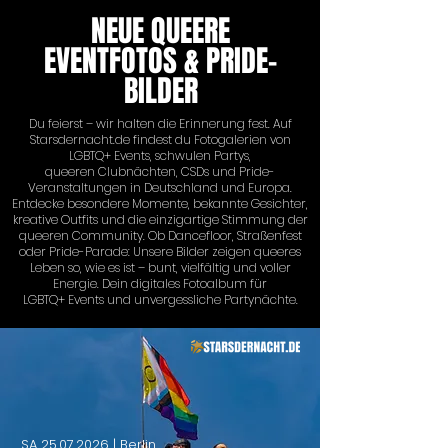
NEUE QUEERE
EVENTFOTOS & PRIDE-
BILDER
Du feierst – wir halten die Erinnerung fest. Auf
Starsdernacht.de findest du Fotogalerien von
LGBTQ+ Events, schwulen Partys,
queeren Clubnächten, CSDs und Pride-
Veranstaltungen in Deutschland und Europa.
Entdecke besondere Momente, bekannte Gesichter,
kreative Outfits und die einzigartige Stimmung der
queeren Community. Ob Dancefloor, Straßenfest
oder Pride-Parade: Unsere Bilder zeigen queeres
Leben so, wie es ist – bunt, vielfältig und voller
Energie. Dein digitales Fotoalbum für
LGBTQ+ Events und unvergessliche Partynächte.
SA
25.07.2026
| Berlin