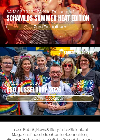
SA
13.06.2026
| ZAKK in Düsseldorf
SCHAMLOS SUMMER HEAT EDITION
Zum Fotoalbum
SA 06. JUNI 2026
CSD DÜSSELDORF 2026
Zum Fotoalbum
In der Rubrik „News & Storys“ des Gleichlaut
Magazins findest du aktuelle Nachrichten,
Hintergründe und persönliche Geschichten aus