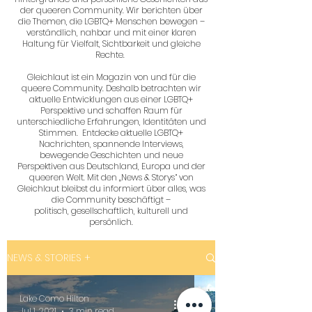
der queeren Community. Wir berichten über
die Themen, die LGBTQ+ Menschen bewegen –
verständlich, nahbar und mit einer klaren
Haltung für Vielfalt, Sichtbarkeit und gleiche
Rechte.
Gleichlaut ist ein Magazin von und für die
queere Community. Deshalb betrachten wir
aktuelle Entwicklungen aus einer LGBTQ+
Perspektive und schaffen Raum für
unterschiedliche Erfahrungen, Identitäten und
Stimmen. Entdecke aktuelle LGBTQ+
Nachrichten, spannende Interviews,
bewegende Geschichten und neue
Perspektiven aus Deutschland, Europa und der
queeren Welt. Mit den „News & Storys“ von
Gleichlaut bleibst du informiert über alles, was
die Community beschäftigt –
politisch, gesellschaftlich, kulturell und
persönlich.
NEWS & STORIES +
Lake Como Hilton
Jul 1, 2021
3 min read