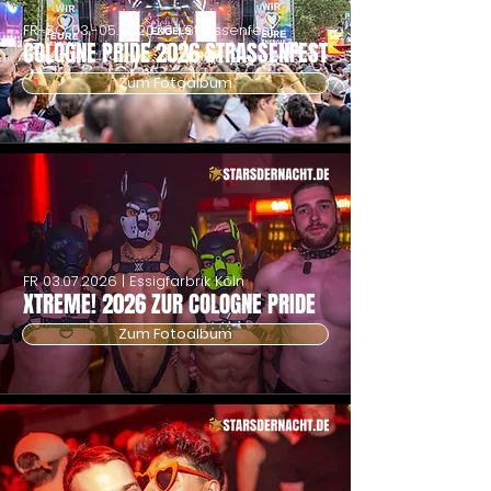
FR-SO
03.-05.07.2026
| Strassenfest
COLOGNE PRIDE 2026 STRASSENFEST
Zum Fotoalbum
FR
03.07.2026
| Essigfarbrik Köln
XTREME! 2026 ZUR COLOGNE PRIDE
Zum Fotoalbum