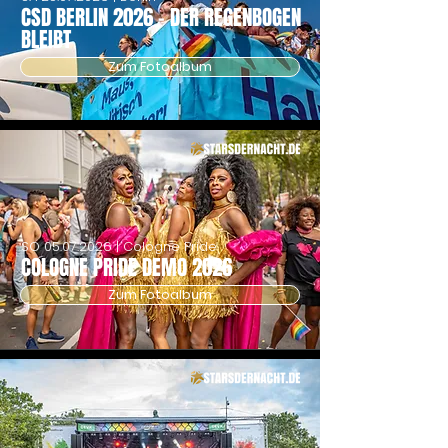
CSD BERLIN 2026 - DER REGENBOGEN
BLEIBT
Zum Fotoalbum
SO
05.07.2026
| Cologne Pride
COLOGNE PRIDE DEMO 2026
Zum Fotoalbum