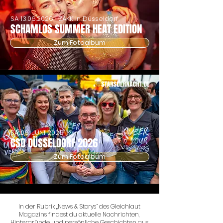
SA
13.06.2026
| ZAKK in Düsseldorf
SCHAMLOS SUMMER HEAT EDITION
Zum Fotoalbum
SA 06. JUNI 2026
CSD DÜSSELDORF 2026
Zum Fotoalbum
In der Rubrik „News & Storys“ des Gleichlaut
Magazins findest du aktuelle Nachrichten,
Hintergründe und persönliche Geschichten aus