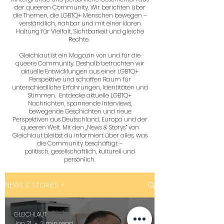
der queeren Community. Wir berichten über
die Themen, die LGBTQ+ Menschen bewegen –
verständlich, nahbar und mit einer klaren
Haltung für Vielfalt, Sichtbarkeit und gleiche
Rechte.
Gleichlaut ist ein Magazin von und für die
queere Community. Deshalb betrachten wir
aktuelle Entwicklungen aus einer LGBTQ+
Perspektive und schaffen Raum für
unterschiedliche Erfahrungen, Identitäten und
Stimmen. Entdecke aktuelle LGBTQ+
Nachrichten, spannende Interviews,
bewegende Geschichten und neue
Perspektiven aus Deutschland, Europa und der
queeren Welt. Mit den „News & Storys“ von
Gleichlaut bleibst du informiert über alles, was
die Community beschäftigt –
politisch, gesellschaftlich, kulturell und
persönlich.
NEWS & STORIES +
GLEICHLAUT
Jan 31
2 min read