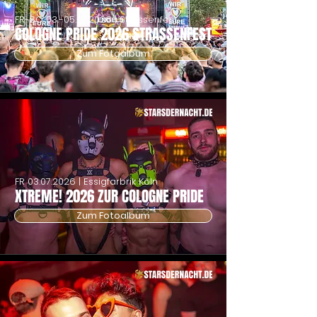
FR-SO
03.-05.07.2026
| Strassenfest
COLOGNE PRIDE 2026 STRASSENFEST
Zum Fotoalbum
FR
03.07.2026
| Essigfarbrik Köln
XTREME! 2026 ZUR COLOGNE PRIDE
Zum Fotoalbum