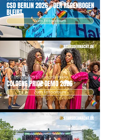
CSD BERLIN 2026 - DER REGENBOGEN
BLEIBT
Zum Fotoalbum
SO
05.07.2026
| Cologne Pride
COLOGNE PRIDE DEMO 2026
Zum Fotoalbum