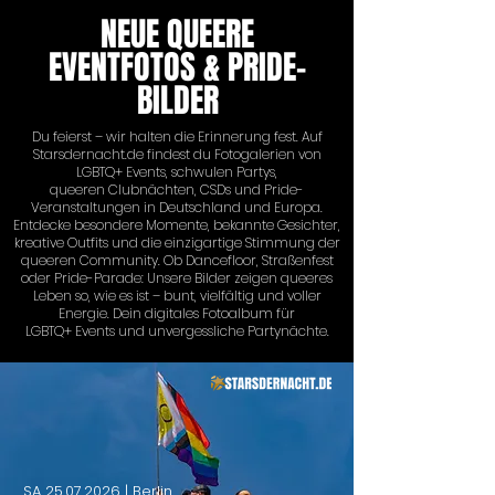
NEUE QUEERE
EVENTFOTOS & PRIDE-
BILDER
Du feierst – wir halten die Erinnerung fest. Auf
Starsdernacht.de findest du Fotogalerien von
LGBTQ+ Events, schwulen Partys,
queeren Clubnächten, CSDs und Pride-
Veranstaltungen in Deutschland und Europa.
Entdecke besondere Momente, bekannte Gesichter,
kreative Outfits und die einzigartige Stimmung der
queeren Community. Ob Dancefloor, Straßenfest
oder Pride-Parade: Unsere Bilder zeigen queeres
Leben so, wie es ist – bunt, vielfältig und voller
Energie. Dein digitales Fotoalbum für
LGBTQ+ Events und unvergessliche Partynächte.
SA
25.07.2026
| Berlin