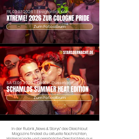
FR
03.07.2026
| Essigfarbrik Köln
XTREME! 2026 ZUR COLOGNE PRIDE
Zum Fotoalbum
SA
13.06.2026
| ZAKK in Düsseldorf
SCHAMLOS SUMMER HEAT EDITION
Zum Fotoalbum
In der Rubrik „News & Storys“ des Gleichlaut
Magazins findest du aktuelle Nachrichten,
Hintergründe und persönliche Geschichten aus