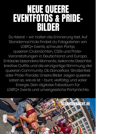
NEUE QUEERE
EVENTFOTOS & PRIDE-
BILDER
Du feierst – wir halten die Erinnerung fest. Auf
Starsdernacht.de findest du Fotogalerien von
LGBTQ+ Events, schwulen Partys,
queeren Clubnächten, CSDs und Pride-
Veranstaltungen in Deutschland und Europa.
Entdecke besondere Momente, bekannte Gesichter,
kreative Outfits und die einzigartige Stimmung der
queeren Community. Ob Dancefloor, Straßenfest
oder Pride-Parade: Unsere Bilder zeigen queeres
Leben so, wie es ist – bunt, vielfältig und voller
Energie. Dein digitales Fotoalbum für
LGBTQ+ Events und unvergessliche Partynächte.
SA
08.08.2026
| Essen