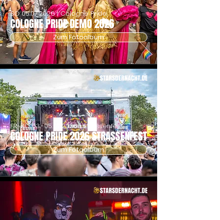
SO
05.07.2026
| Cologne Pride
COLOGNE PRIDE DEMO 2026
Zum Fotoalbum
FR-SO
03.-05.07.2026
| Strassenfest
COLOGNE PRIDE 2026 STRASSENFEST
Zum Fotoalbum