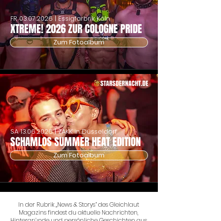
FR
03.07.2026
| Essigfarbrik Köln
XTREME! 2026 ZUR COLOGNE PRIDE
Zum Fotoalbum
SA
13.06.2026
| ZAKK in Düsseldorf
SCHAMLOS SUMMER HEAT EDITION
Zum Fotoalbum
In der Rubrik „News & Storys“ des Gleichlaut
Magazins findest du aktuelle Nachrichten,
Hintergründe und persönliche Geschichten aus