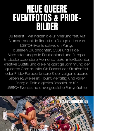
NEUE QUEERE
EVENTFOTOS & PRIDE-
BILDER
Du feierst – wir halten die Erinnerung fest. Auf
Starsdernacht.de findest du Fotogalerien von
LGBTQ+ Events, schwulen Partys,
queeren Clubnächten, CSDs und Pride-
Veranstaltungen in Deutschland und Europa.
Entdecke besondere Momente, bekannte Gesichter,
kreative Outfits und die einzigartige Stimmung der
queeren Community. Ob Dancefloor, Straßenfest
oder Pride-Parade: Unsere Bilder zeigen queeres
Leben so, wie es ist – bunt, vielfältig und voller
Energie. Dein digitales Fotoalbum für
LGBTQ+ Events und unvergessliche Partynächte.
SA
08.08.2026
| Essen