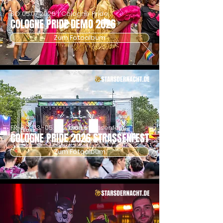
SO
05.07.2026
| Cologne Pride
COLOGNE PRIDE DEMO 2026
Zum Fotoalbum
FR-SO
03.-05.07.2026
| Strassenfest
COLOGNE PRIDE 2026 STRASSENFEST
Zum Fotoalbum