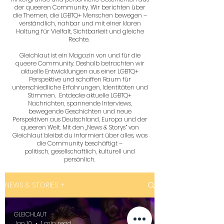
der queeren Community. Wir berichten über
die Themen, die LGBTQ+ Menschen bewegen –
verständlich, nahbar und mit einer klaren
Haltung für Vielfalt, Sichtbarkeit und gleiche
Rechte.
Gleichlaut ist ein Magazin von und für die
queere Community. Deshalb betrachten wir
aktuelle Entwicklungen aus einer LGBTQ+
Perspektive und schaffen Raum für
unterschiedliche Erfahrungen, Identitäten und
Stimmen. Entdecke aktuelle LGBTQ+
Nachrichten, spannende Interviews,
bewegende Geschichten und neue
Perspektiven aus Deutschland, Europa und der
queeren Welt. Mit den „News & Storys“ von
Gleichlaut bleibst du informiert über alles, was
die Community beschäftigt –
politisch, gesellschaftlich, kulturell und
persönlich.
NEWS & STORIES +
GLEICHLAUT
Jan 10
1 min read