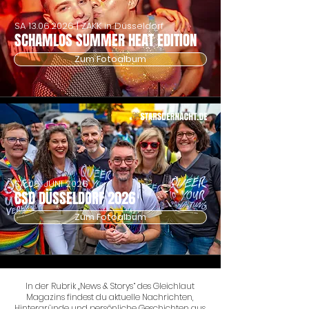
SA
13.06.2026
| ZAKK in Düsseldorf
SCHAMLOS SUMMER HEAT EDITION
Zum Fotoalbum
SA 06. JUNI 2026
CSD DÜSSELDORF 2026
Zum Fotoalbum
In der Rubrik „News & Storys“ des Gleichlaut
Magazins findest du aktuelle Nachrichten,
Hintergründe und persönliche Geschichten aus