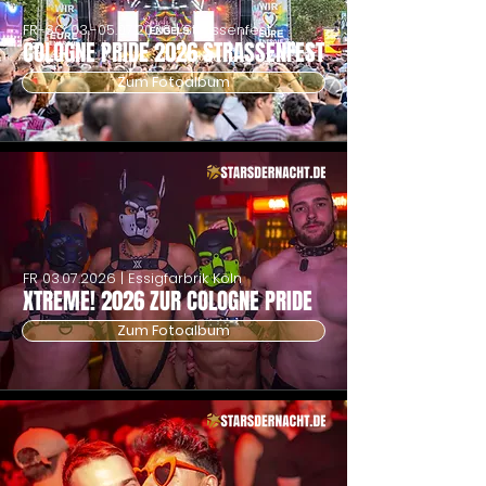
FR-SO
03.-05.07.2026
| Strassenfest
COLOGNE PRIDE 2026 STRASSENFEST
Zum Fotoalbum
FR
03.07.2026
| Essigfarbrik Köln
XTREME! 2026 ZUR COLOGNE PRIDE
Zum Fotoalbum