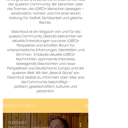
der queeren Community. Wir berichten über
die Themen, die LGBTQ+ Menschen bewegen –
verständlich, nahbar und mit einer klaren
Haltung für Vielfalt, Sichtbarkeit und gleiche
Rechte.
Gleichlaut ist ein Magazin von und für die
queere Community. Deshalb betrachten wir
aktuelle Entwicklungen aus einer LGBTQ+
Perspektive und schaffen Raum für
unterschiedliche Erfahrungen, Identitäten und
Stimmen. Entdecke aktuelle LGBTQ+
Nachrichten, spannende Interviews,
bewegende Geschichten und neue
Perspektiven aus Deutschland, Europa und der
queeren Welt. Mit den „News & Storys“ von
Gleichlaut bleibst du informiert über alles, was
die Community beschäftigt –
politisch, gesellschaftlich, kulturell und
persönlich.
NEWS & STORIES +
GLEICHLAUT
Dec 1, 2024
2 min read