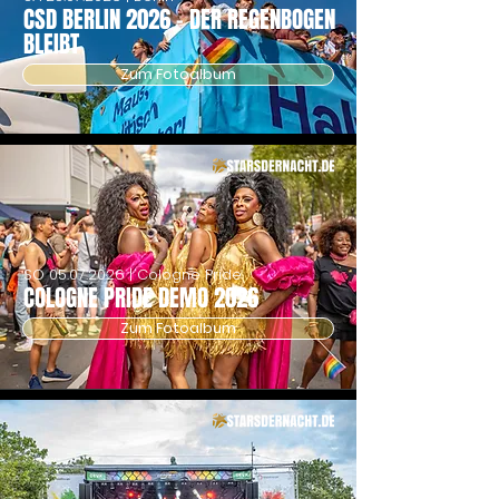
CSD BERLIN 2026 - DER REGENBOGEN
BLEIBT
Zum Fotoalbum
SO
05.07.2026
| Cologne Pride
COLOGNE PRIDE DEMO 2026
Zum Fotoalbum