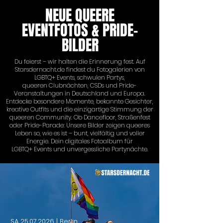
NEUE QUEERE
EVENTFOTOS & PRIDE-
BILDER
Du feierst – wir halten die Erinnerung fest. Auf
Starsdernacht.de findest du Fotogalerien von
LGBTQ+ Events, schwulen Partys,
queeren Clubnächten, CSDs und Pride-
Veranstaltungen in Deutschland und Europa.
Entdecke besondere Momente, bekannte Gesichter,
kreative Outfits und die einzigartige Stimmung der
queeren Community. Ob Dancefloor, Straßenfest
oder Pride-Parade: Unsere Bilder zeigen queeres
Leben so, wie es ist – bunt, vielfältig und voller
Energie. Dein digitales Fotoalbum für
LGBTQ+ Events und unvergessliche Partynächte.
SA
25.07.2026
| Berlin