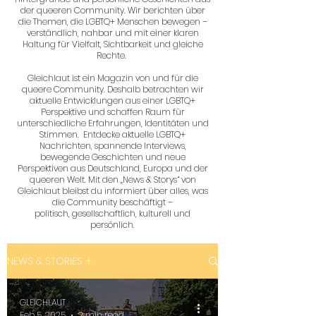
der queeren Community. Wir berichten über
die Themen, die LGBTQ+ Menschen bewegen –
verständlich, nahbar und mit einer klaren
Haltung für Vielfalt, Sichtbarkeit und gleiche
Rechte.
Gleichlaut ist ein Magazin von und für die
queere Community. Deshalb betrachten wir
aktuelle Entwicklungen aus einer LGBTQ+
Perspektive und schaffen Raum für
unterschiedliche Erfahrungen, Identitäten und
Stimmen. Entdecke aktuelle LGBTQ+
Nachrichten, spannende Interviews,
bewegende Geschichten und neue
Perspektiven aus Deutschland, Europa und der
queeren Welt. Mit den „News & Storys“ von
Gleichlaut bleibst du informiert über alles, was
die Community beschäftigt –
politisch, gesellschaftlich, kulturell und
persönlich.
NEWS & STORIES +
GLEICHLAUT
Feb 5, 2025
2 min read