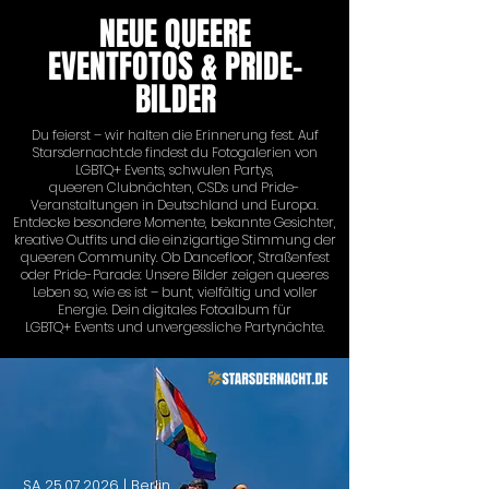
NEUE QUEERE
EVENTFOTOS & PRIDE-
BILDER
Du feierst – wir halten die Erinnerung fest. Auf
Starsdernacht.de findest du Fotogalerien von
LGBTQ+ Events, schwulen Partys,
queeren Clubnächten, CSDs und Pride-
Veranstaltungen in Deutschland und Europa.
Entdecke besondere Momente, bekannte Gesichter,
kreative Outfits und die einzigartige Stimmung der
queeren Community. Ob Dancefloor, Straßenfest
oder Pride-Parade: Unsere Bilder zeigen queeres
Leben so, wie es ist – bunt, vielfältig und voller
Energie. Dein digitales Fotoalbum für
LGBTQ+ Events und unvergessliche Partynächte.
SA
25.07.2026
| Berlin