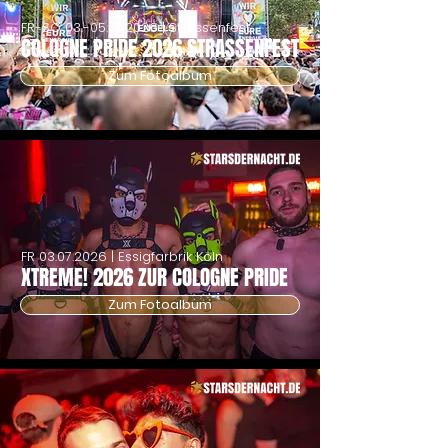
FR-SO
03.-05.07.2026
| Strassenfest
COLOGNE PRIDE 2026 STRASSENFEST
Zum Fotoalbum
FR
03.07.2026
| Essigfarbrik Köln
XTREME! 2026 ZUR COLOGNE PRIDE
Zum Fotoalbum