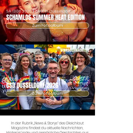
SA
13.06.2026
| ZAKK in Düsseldorf
SCHAMLOS SUMMER HEAT EDITION
Zum Fotoalbum
SA 06. JUNI 2026
CSD DÜSSELDORF 2026
Zum Fotoalbum
In der Rubrik „News & Storys“ des Gleichlaut
Magazins findest du aktuelle Nachrichten,
Hintergründe und persönliche Geschichten aus