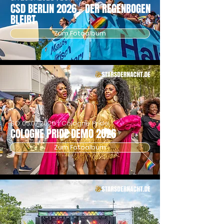
CSD BERLIN 2026 - DER REGENBOGEN
BLEIBT
Zum Fotoalbum
SO
05.07.2026
| Cologne Pride
COLOGNE PRIDE DEMO 2026
Zum Fotoalbum