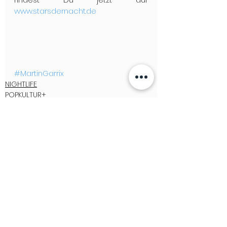
www.starsdernacht.de
#MartinGarrix
NIGHTLIFE
POPKULTUR+
See All
Recent Posts