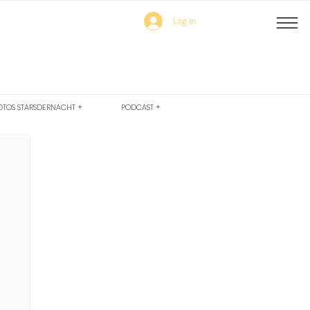
Log In
OTOS STARSDERNACHT +
PODCAST +