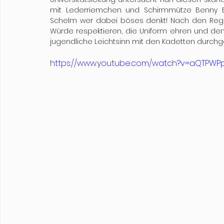
mit Lederriemchen und Schirmmütze Benny Benass
Schelm wer dabei böses denkt! Nach den Rege
Würde respektieren, die Uniform ehren und den R
jugendliche Leichtsinn mit den Kadetten durch
https://www.youtube.com/watch?v=aQTPW