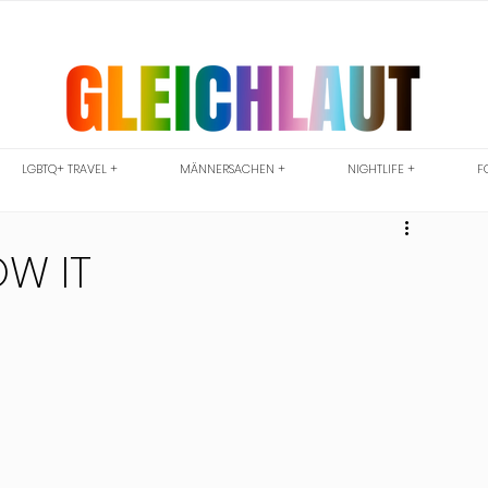
LGBTQ+ TRAVEL +
MÄNNERSACHEN +
NIGHTLIFE +
F
OW IT