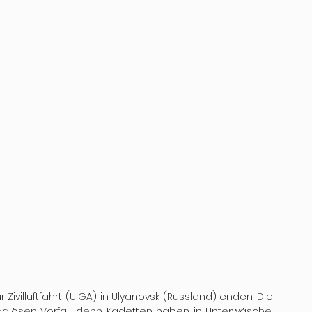
 Zivilluftfahrt (UIGA) in Ulyanovsk (Russland) enden. Die 
dalösen Vorfall, denn Kadetten haben in Unterwäsche, 