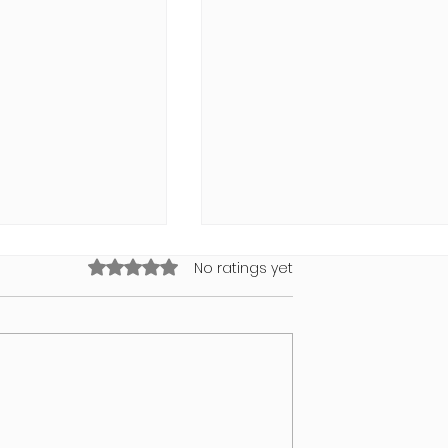
Rated 0 out of 5 stars.
No ratings yet
NDI Air Bubble
Swimwear Collection 202