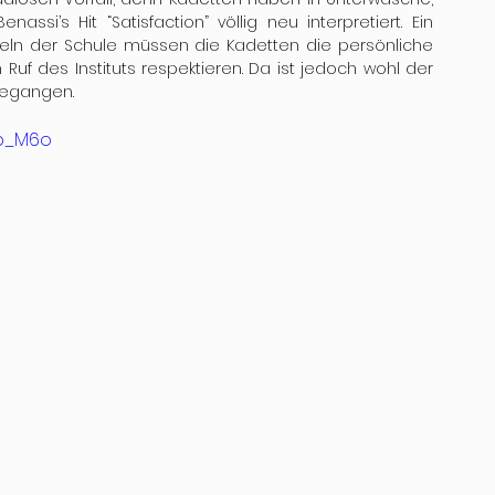
i’s Hit “Satisfaction” völlig neu interpretiert. Ein 
ln der Schule müssen die Kadetten die persönliche 
uf des Instituts respektieren. Da ist jedoch wohl der 
gegangen.
Pp_M6o