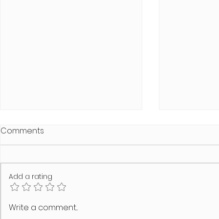
Comments
Add a rating
SCHAMLOS Summer Heat
MODUS VIVE
Write a comment...