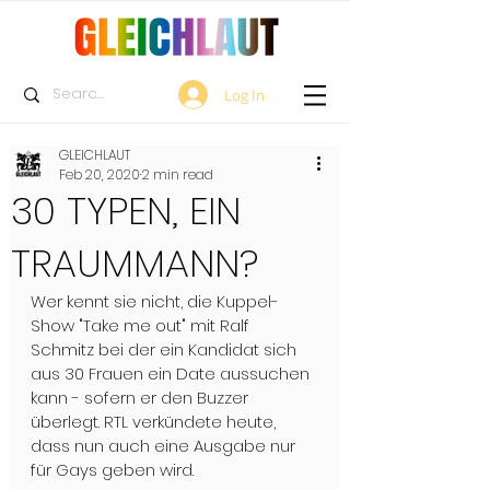
Log In
GLEICHLAUT
Feb 20, 2020
2 min read
30 TYPEN, EIN
TRAUMMANN?
Wer kennt sie nicht, die Kuppel-
Show "Take me out" mit Ralf 
Schmitz bei der ein Kandidat sich 
aus 30 Frauen ein Date aussuchen 
kann - sofern er den Buzzer 
überlegt. RTL verkündete heute, 
dass nun auch eine Ausgabe nur 
für Gays geben wird.