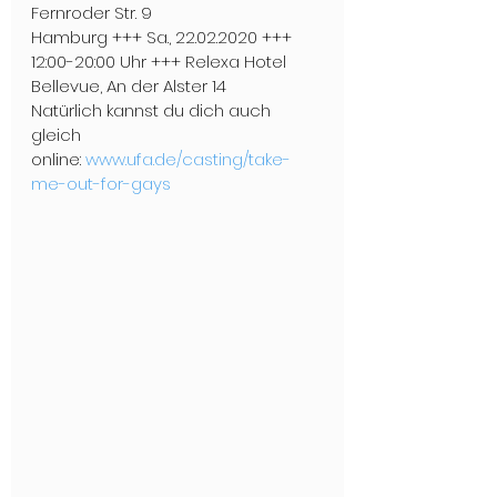
Fernroder Str. 9
Hamburg +++ Sa., 22.02.2020 +++ 
12:00-20:00 Uhr +++ Relexa Hotel 
Bellevue, An der Alster 14
Natürlich kannst du dich auch 
gleich 
online: 
www.ufa.de/casting/take-
me-out-for-gays