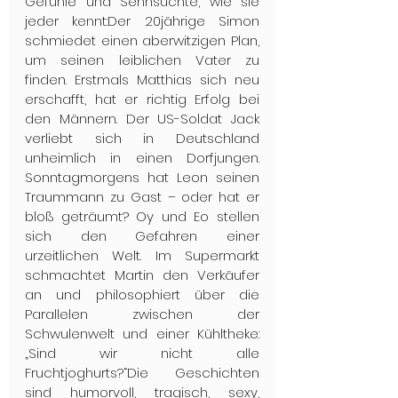
Gefühle und Sehnsüchte, wie sie 
jeder kennt:Der 20jährige Simon 
schmiedet einen aberwitzigen Plan, 
um seinen leiblichen Vater zu 
finden. Erstmals Matthias sich neu 
erschafft, hat er richtig Erfolg bei 
den Männern. Der US-Soldat Jack 
verliebt sich in Deutschland 
unheimlich in einen Dorfjungen. 
Sonntagmorgens hat Leon seinen 
Traummann zu Gast – oder hat er 
bloß geträumt? Oy und Eo stellen 
sich den Gefahren einer 
urzeitlichen Welt. Im Supermarkt 
schmachtet Martin den Verkäufer 
an und philosophiert über die 
Parallelen zwischen der 
Schwulenwelt und einer Kühltheke: 
„Sind wir nicht alle 
Fruchtjoghurts?“Die Geschichten 
sind humorvoll, tragisch, sexy, 