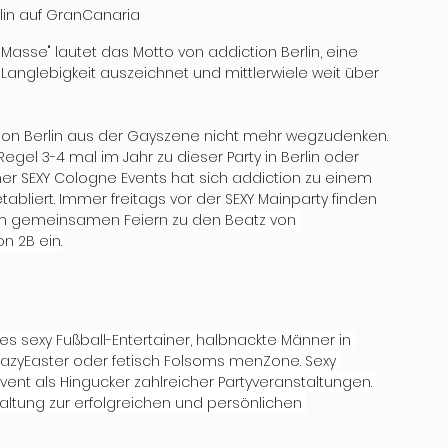
lin auf GranCanaria
tt Masse" lautet das Motto von addiction Berlin, eine 
 Langlebigkeit auszeichnet und mittlerwiele weit über 
ction Berlin aus der Gayszene nicht mehr wegzudenken. 
Regel 3-4 mal im Jahr zu dieser Party in Berlin oder 
eicher SEXY Cologne Events hat sich addiction zu einem 
tabliert. Immer freitags vor der SEXY Mainparty finden 
zum gemeinsamen Feiern zu den 
Beatz von 
n 2B ein.
s sexy Fußball-Entertainer, halbnackte Männer in 
zyEaster oder fetisch Folsoms menZone. Sexy 
ent als Hingucker zahlreicher Partyveranstaltungen. 
altung zur erfolgreichen und persönlichen 