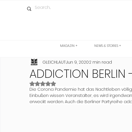
MAGAZIN +
NEWS & STORIES +
GLEICHLAUT
Jun 9, 2020
2 min read
ADDICTION BERLIN -
Rated NaN out of 5 stars.
Die Corona Pandemie hat das Nachtleben völlig zu
Einbußen wissen Veranstalter, es wird irgendwa
erweckt werden. Auch die Berliner Partyreihe addi