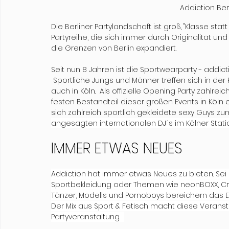
Addiction Ber
Die Berliner Partylandschaft ist groß, "Klasse sta
Partyreihe, die sich immer durch Originalität und
die Grenzen von Berlin expandiert. 
Seit nun 8 Jahren ist die Sportwearparty - addi
 Sportliche Jungs und Männer treffen sich in der 
auch in Köln.  Als offizielle Opening Party zahlr
festen Bestandteil dieser großen Events in Köln e
sich zahlreich sportlich gekleidete sexy Guys 
angesagten internationalen DJ´s im Kölner Statio
IMMER ETWAS NEUES
Addiction hat immer etwas Neues zu bieten. Sei e
Sportbekleidung oder Themen wie neonBOXX, Cra
Tänzer, Modells und Pornoboys bereichern das Ev
Der Mix aus Sport & Fetisch macht diese Veranst
Partyveranstaltung.  