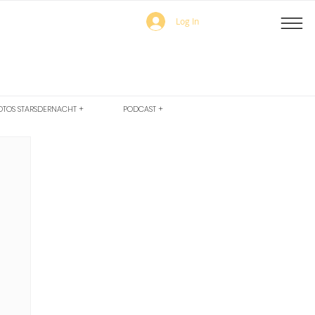
Log In
OTOS STARSDERNACHT +
PODCAST +