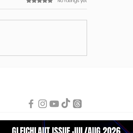
No ratings yet
ollection 2026
VALENTINSTAG MIT BEAT BY
VIVENDI
PEAQ
GLEICHLAUT ISSUE JUL/AUG 2026