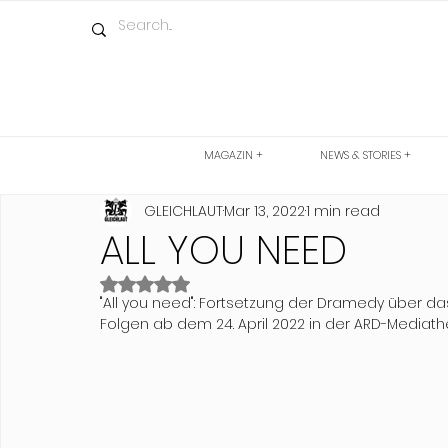
MAGAZIN +
NEWS & STORIES +
GLEICHLAUT
Mar 13, 2022
1 min read
ALL YOU NEED
Rated NaN out of 5 stars.
"All you need": Fortsetzung der Dramedy über da
Folgen ab dem 24. April 2022 in der ARD-Mediathe