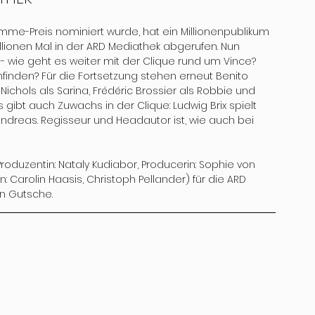
rimme-Preis nominiert wurde, hat ein Millionenpublikum 
illionen Mal in der ARD Mediathek abgerufen. Nun 
- wie geht es weiter mit der Clique rund um Vince? 
finden? Für die Fortsetzung stehen erneut Benito 
Nichols als Sarina, Frédéric Brossier als Robbie und 
ibt auch Zuwachs in der Clique: Ludwig Brix spielt 
ndreas. Regisseur und Headautor ist, wie auch bei 
Produzentin: Nataly Kudiabor, Producerin: Sophie von 
 Carolin Haasis, Christoph Pellander) für die ARD 
n Gutsche.