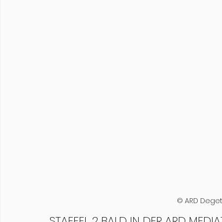
© ARD Deget
STAFFEL 2 BALD IN DER ARD MEDI