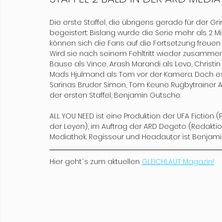
Die erste Staffel, die übrigens gerade für der G
begeistert: Bislang wurde die Serie mehr als 2 M
können sich die Fans auf die Fortsetzung freuen 
Wird sie nach seinem Fehltritt wieder zusammen
Bause als Vince, Arash Marandi als Levo, Christin 
Mads Hjulmand als Tom vor der Kamera. Doch es g
Sarinas Bruder Simon, Tom Keune Rugbytrainer A
der ersten Staffel, Benjamin Gutsche.
ALL YOU NEED ist eine Produktion der UFA Fiction (
der Leyen), im Auftrag der ARD Degeto (Redaktion:
Mediathek. Regisseur und Headautor ist Benjami
Hier geht´s zum aktuellen 
GLEICHLAUT Magazin!