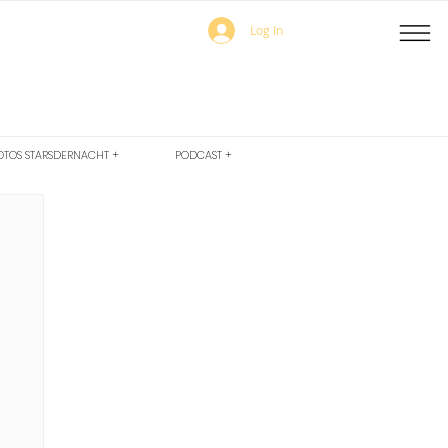
Log In
OTOS STARSDERNACHT +
PODCAST +