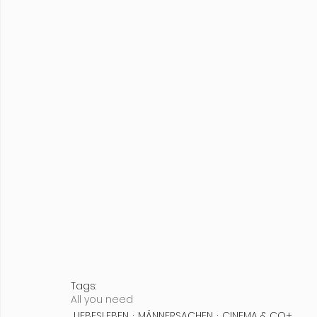
Tags:
All you need
LIEBESLEBEN
MÄNNERSACHEN
CINEMA & CO+