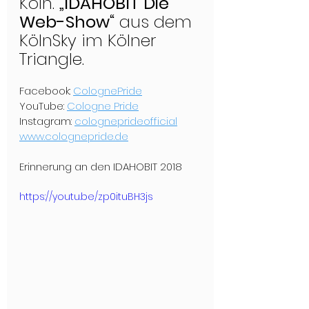
Köln. 
„IDAHOBIT Die 
Web-Show“
 aus dem 
KölnSky im Kölner 
Triangle.
Facebook: 
ColognePride
YouTube: 
Cologne Pride
Instagram: 
cologneprideofficial
www.colognepride.de
Erinnerung an den IDAHOBIT 2018
https://youtu.be/zp0ituBH3js