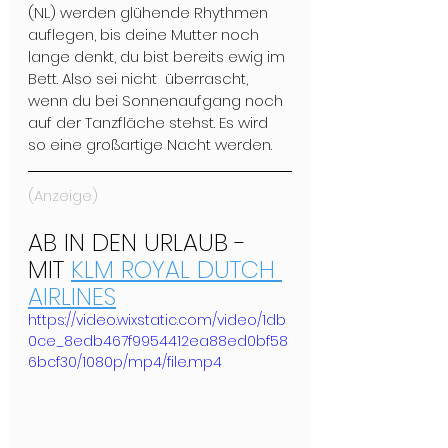
(NL) werden glühende Rhythmen 
auflegen, bis deine Mutter noch 
lange denkt, du bist bereits ewig im 
Bett. Also sei nicht  überrascht, 
wenn du bei Sonnenaufgang noch 
auf der Tanzfläche stehst. Es wird 
so eine großartige Nacht werden. 
(Anzeige)
AB IN DEN URLAUB - 
MIT 
KLM ROYAL DUTCH 
AIRLINES
https://video.wixstatic.com/video/1db
0ce_8edb467f9954412ea88ed0bf58
6bcf30/1080p/mp4/file.mp4