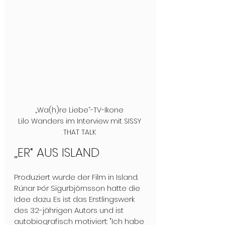
„Wa(h)re Liebe“-TV-Ikone 
Lilo Wanders im Interview mit SISSY 
THAT TALK 
„ER“ AUS ISLAND
Produziert wurde der Film in Island. 
Rúnar Þór Sigurbjörnsson hatte die 
Idee dazu. Es ist das Erstlingswerk 
des 32-jährigen Autors und ist 
autobiografisch motiviert: "Ich habe 