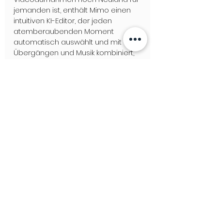
jemanden ist, enthält Mimo einen 
intuitiven KI-Editor, der jeden 
atemberaubenden Moment 
automatisch auswählt und mit 
Übergängen und Musik kombiniert, 
um Videos zu erstellen, die         in 
sozialen Medien geteilt werden 
können.
DJI ACTION 2