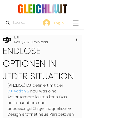
Log In
DJI
Nov 6, 2021
3 min read
ENDLOSE
OPTIONEN IN
JEDER SITUATION
(ANZEIGE) DJI definiert mit der 
DJI Action 2
 neu, was eine 
Actionkamera leisten kann. Das 
austauschbare und 
anpassungsfähige magnetische 
Design eröffnet neue Perspektiven, 