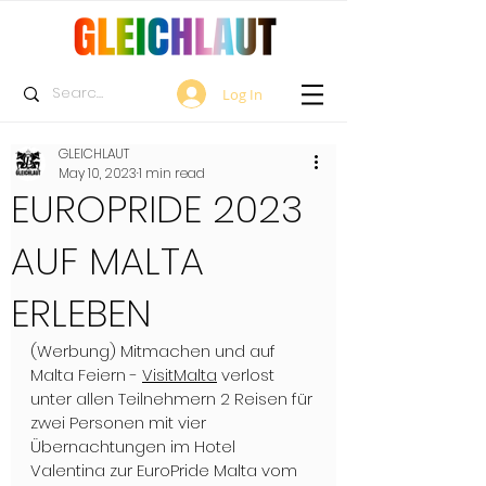
Log In
GLEICHLAUT
May 10, 2023
1 min read
EUROPRIDE 2023
AUF MALTA
ERLEBEN
(Werbung) Mitmachen und auf 
Malta Feiern - 
VisitMalta
 verlost 
unter allen Teilnehmern 2 Reisen für 
zwei Personen mit vier 
Übernachtungen im 
Hotel 
Valentina 
zur 
EuroPride Malta
 vom 