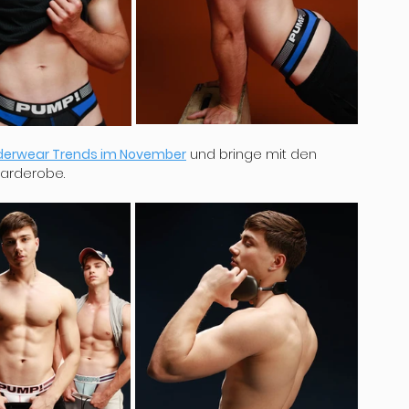
derwear Trends im November
 und bringe mit den 
Garderobe.