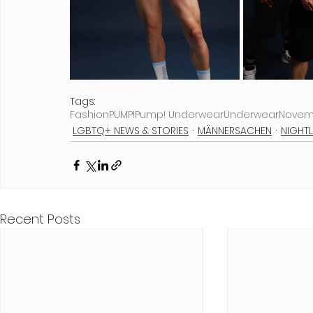
Tags:
Fashion
PUMP!
Pump! Underwear
Underwear
Novem
LGBTQ+ NEWS & STORIES
MÄNNERSACHEN
NIGHTL
Recent Posts