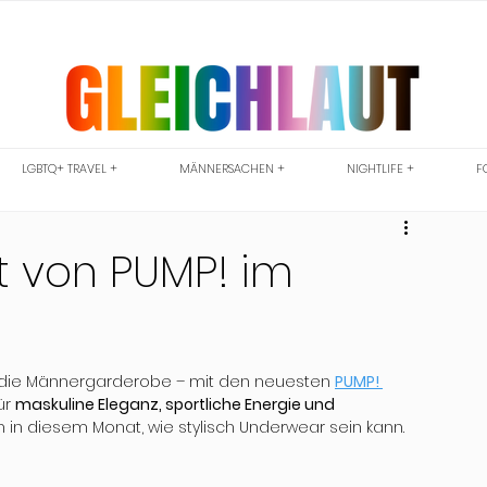
LGBTQ+ TRAVEL +
MÄNNERSACHEN +
NIGHTLIFE +
F
t von PUMP! im
n die Männergarderobe – mit den neuesten 
PUMP! 
r 
maskuline Eleganz, sportliche Energie und 
h in diesem Monat, wie stylisch Underwear sein kann.