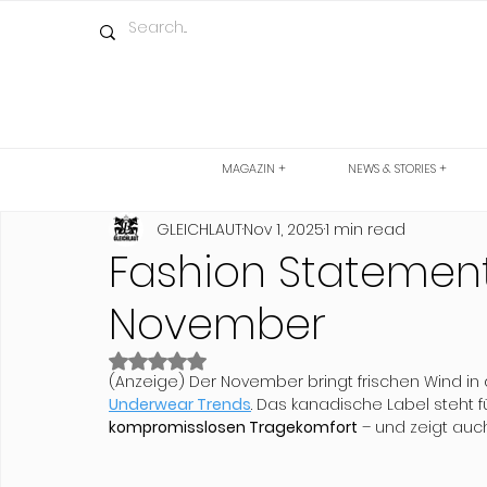
MAGAZIN +
NEWS & STORIES +
GLEICHLAUT
Nov 1, 2025
1 min read
Fashion Statemen
November
Rated NaN out of 5 stars.
(Anzeige) Der November bringt frischen Wind i
Underwear Trends
. Das kanadische Label steht fü
kompromisslosen Tragekomfort
 – und zeigt auc