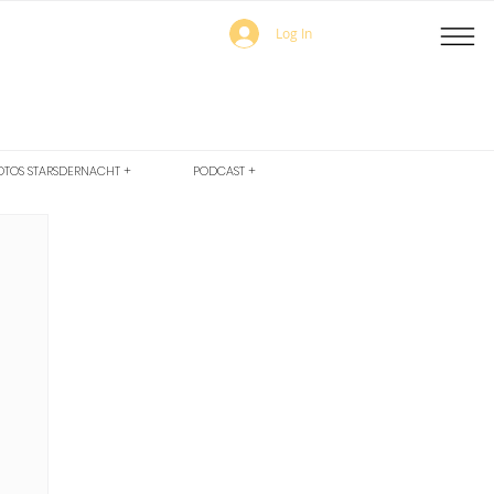
Log In
OTOS STARSDERNACHT +
PODCAST +