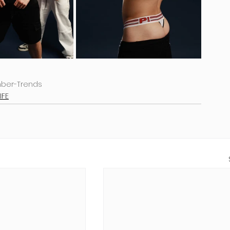
ber-Trends
IFE