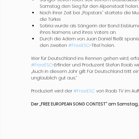
Samstag den Sieg für den Alpenstaat holen.
Nach ihrer Zeit bei „Popstars“ startete die Musi
die Türkei.
Sotiria wurde als Sängerin der Band Eisblume 
ihres Namens und ihres Vaters an.
Durch die Adern von Juan Daniél fließt spanis
den zweiten 
#FreeESC
-Titel holen.
Wer für Deutschland ins Rennen gehen wird, er
#FreeESC
-Erfinder und Produzent Stefan Raab wir
„Auch in diesem Jahr gilt: Für Deutschland tritt
unglaublich gut aus.“
Produziert wird der 
#FreeESC
 von Raab TV im Auf
Der „FREE EUROPEAN SONG CONTEST” am Samstag, 15.