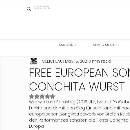
MAGAZIN +
NEWS & STORIES +
GLEICHLAUT
May 15, 2021
3 min read
FREE EUROPEAN SO
CONCHITA WURST
Rated NaN out of 5 stars.
Wer wird am Samstag (20:15 Uhr, live auf ProSi
Punkte und damit den Sieg für sein Land mit nac
europäischen Songwettbewerb von Stefan Raab u
den Performances schalten die Hosts Conchita 
Europa.