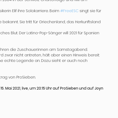
kerin Elif ihre Solokarriere. Beim 
#FreeESC
 singt sie für 
bekannt. Sie tritt für Griechenland, das Herkunftsland 
ches Blut. Der Latino-Pop-Sänger will 2021 für Spanien 
fahren die Zuschauer:innen am Samstagabend. 
d zwar nicht antreten, hält aber einen Hinweis bereit: 
 eine echte Legende an. Dazu sieht er auch noch 
trag von ProSieben.
 Mai 2021, live, um 20:15 Uhr auf ProSieben und auf Joyn