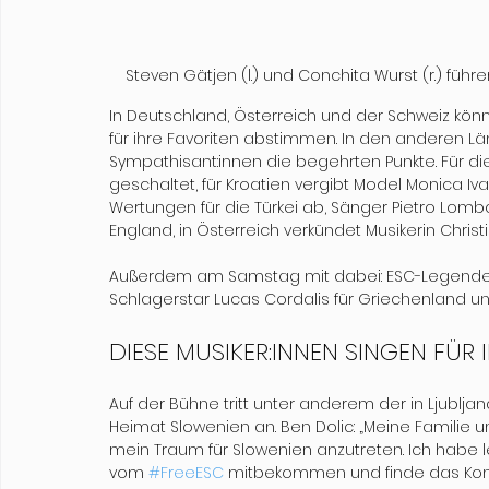
Steven Gätjen (l.) und Conchita Wurst (r.) füh
In Deutschland, Österreich und der Schweiz kön
für ihre Favoriten abstimmen. In den anderen 
Sympathisant:innen die begehrten Punkte. Für die
geschaltet, für Kroatien vergibt Model Monica Ivan
Wertungen für die Türkei ab, Sänger Pietro Lombard
England, in Österreich verkündet Musikerin Chris
Außerdem am Samstag mit dabei: ESC-Legende Joh
Schlagerstar Lucas Cordalis für Griechenland u
DIESE MUSIKER:INNEN SINGEN FÜR 
Auf der Bühne tritt unter anderem der in Ljublj
Heimat Slowenien an. Ben Dolic: „Meine Familie 
mein Traum für Slowenien anzutreten. Ich habe l
vom 
#FreeESC
 mitbekommen und finde das Konze