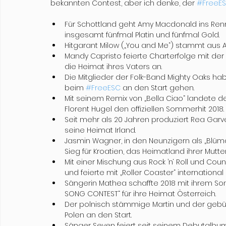
bekannten Contest, aber ich denke, der 
#FreeE
Für Schottland geht Amy Macdonald ins Rennen.
insgesamt fünfmal Platin und fünfmal Gold.
Hitgarant Milow („You and Me“) stammt aus A
Mandy Capristo feierte Charterfolge mit der Ba
die Heimat ihres Vaters an.
Die Mitglieder der Folk-Band Mighty Oaks habe
beim 
#FreeESC
 an den Start gehen.
Mit seinem Remix von „Bella Ciao“ landete d
Florent Hugel den offiziellen Sommerhit 2018.
Seit mehr als 20 Jahren produziert Rea Garv
seine Heimat Irland.
Jasmin Wagner, in den Neunzigern als „Blüm
Sieg für Kroatien, das Heimatland ihrer Mutter
Mit einer Mischung aus Rock ’n‘ Roll und Cou
und feierte mit „Roller Coaster“ international E
Sängerin Mathea schaffte 2018 mit ihrem So
SONG CONTEST“ für ihre Heimat Österreich.
Der polnisch stämmige Martin und der gebür
Polen an den Start.
Sänger Seven feiert seit seinem Debutalbum