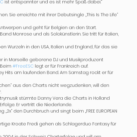
SC
 ist entspannter und es ist mehr Spaß dabei.“
 Sie erreichte mit ihrer Debutsingle „This Is The Life“ 
ntwerpen und geht für Belgien an den Start.
nd Monrose und als Solokünstlerin. Sie tritt für Italien, 
n Wurzeln in den USA, Italien und England, für das sie 
er in Marseille geborene DJ und Musikproduzent 
 Beim 
#FreeESC
 legt er für Frankreich auf.
ey Hits am laufenden Band. Am Samstag rockt er für 
chen“ aus den Charts nicht wegzudenken, will den 
.
ntrymusik stürmte Danny Vera die Charts in Holland 
rfolge. Er vertritt die Niederlande.
ng „2x“ den Durchbruch und singt beim „FREE EUROPEAN 
tige Kroate Fredi gehen als Schlagerduo Fantasy für 
 2004 in der Schweiz Charterfolge und will am 