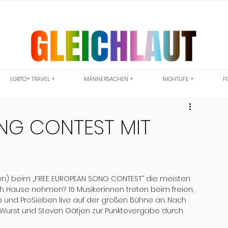
LGBTQ+ TRAVEL +
MÄNNERSACHEN +
NIGHTLIFE +
F
NG CONTEST MIT
eben) beim „FREE EUROPEAN SONG CONTEST“ die meisten 
h Hause nehmen? 16 Musiker:innen treten beim freien, 
nd ProSieben live auf der großen Bühne an. Nach 
Wurst und Steven Gätjen zur Punktevergabe durch 