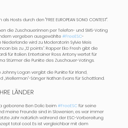
ren als Hosts durch den "FREE EUROPEAN SONG CONTEST".
nen die Zuschauer:innen per Telefon- und SMS-Voting 
Ländern vergeben ausgewählte 
#FreeESC
-
 Niederlande wird zu Moderatorin Sylvie Meis 
can bis zu „12 points“. Rapper Eko Fresh gibt die 
i für Italien. Entertainer Ross Antony wertet für 
tina Stürmer die Punkte des Zuschauer-Votings.
nny Logan vergibt die Punkte für Irland, 
nd „Wellerman“-Sänger Nathan Evans für Schottland.
IHRE LÄNDER
ana geborene Ben Dolic beim 
#FreeESC
 für seine 
und meine Freunde sind in Slowenien, es war immer 
etzte Jahr natürlich während der ESC-Vorbereitung 
pt total cool. Es ist vergleichbar mit dem 