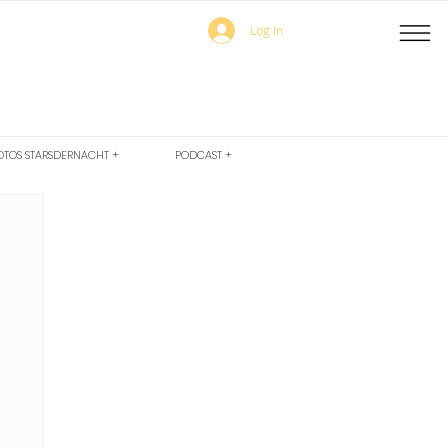
Log In
OTOS STARSDERNACHT +
PODCAST +