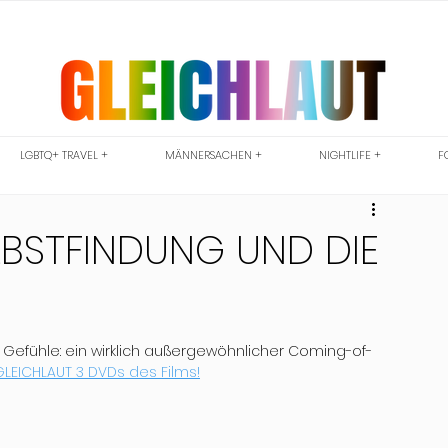
LGBTQ+ TRAVEL +
MÄNNERSACHEN +
NIGHTLIFE +
F
LBSTFINDUNG UND DIE
efühle: ein wirklich außergewöhnlicher Coming-of-
GLEICHLAUT 3 DVDs des Films!