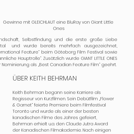
Gewinne mit GLEICHLAUT eine BluRay von Giant Little 
Ones
net,  
ternational Feature“ beim Göteborg Film Festival sowie 
nliche Hauptrolle“. Zusätzlich wurde GIANT LITTLE ONES 
er Nominierung als „Best Canadian Feature Film“ geehrt.
ÜBER KEITH BEHRMAN
Keith Behrman begann seine Karriere als 
Regisseur von Kurzfilmen. Sein Debütfilm „Flower 
& Garnet“ feierte Premiere beim Filmfestival 
Toronto und wurde als einer der besten 
kanadischen Filme des Jahres gefeiert, 
Behrman erhielt u.a. den Claude Jutra Award 
der Kanadischen Filmakademie. Nach einigen 