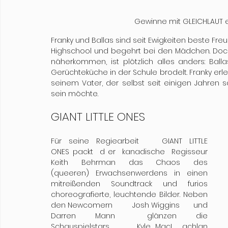
Gewinne mit GLEICHLAUT ei
Franky und Ballas sind seit Ewigkeiten beste Fr
Highschool und begehrt bei den Mädchen. Doch 
näherkommen, ist plötzlich alles anders: Ball
Gerüchteküche in der Schule brodelt. Franky er
seinem Vater, der selbst seit einigen Jahren sc
sein möchte.
GIANT LITTLE ONES
Für  seine  Regiearbeit 	GIANT  LITTLE  
ONES	packt  d er  kanadische  Regisseur  
Keith  Behrman  das  Chaos  des 
(queeren) Erwachsenwerdens in einen 
mitreißenden Soundtrack und furios 
choreografierte, leuchtende Bilder. Neben 
den Newcomern 	Josh Wiggins	und  
Darren Mann	glänzen die 
Schauspielstars 	Kyle MacL	achlan 