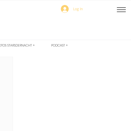
Log In
OTOS STARSDERNACHT +
PODCAST +