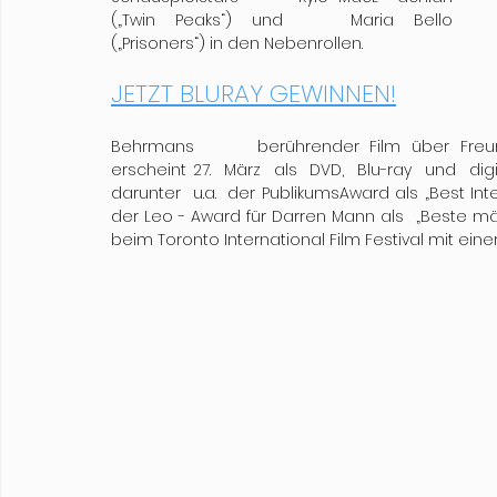
(„Twin Peaks“) und 	Maria Bello	
(„Prisoners“) in den Nebenrollen. 
JETZT BLURAY GEWINNEN!
Behrmans 	berührender Film über Freundschaft, Selbstfindung und die erste große Liebe	
erscheint 27.  März  als  DVD,  Blu-ray  und  digital	und  wurde  bereits  mehrfach  ausgezeich
darunter  u.a.  der PublikumsAward als „Best In
der Leo - Award für Darren Mann als  „Beste män
beim Toronto International Film Festival mit ein