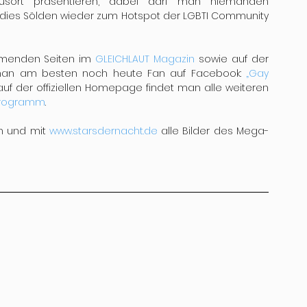
smusort präsentieren, dabei darf man niemanden 
adies Sölden wieder zum Hotspot der LGBTI Community 
mmenden Seiten im 
GLEICHLAUT Magazin
 sowie auf der 
man am besten noch heute Fan auf Facebook: 
„Gay 
auf der offiziellen Homepage findet man alle weiteren 
rogramm
.
n und mit 
www.starsdernacht.de
 alle Bilder des Mega-