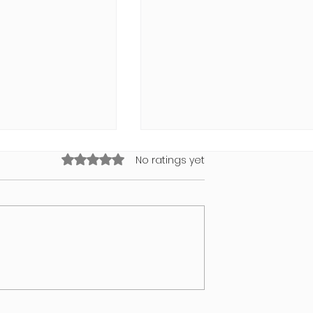
Rated 0 out of 5 stars.
No ratings yet
Valencia 2026
WORLDPRIDE AMSTERDAM
2026