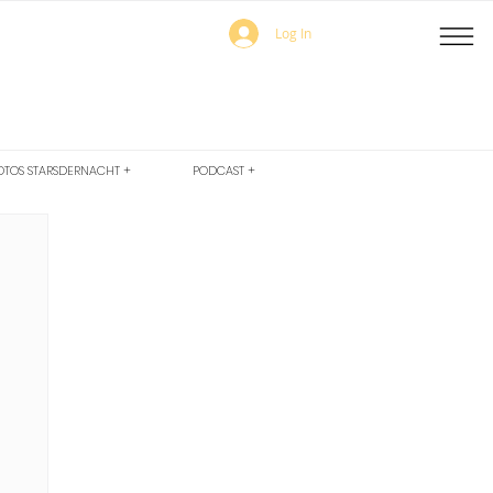
Log In
OTOS STARSDERNACHT +
PODCAST +