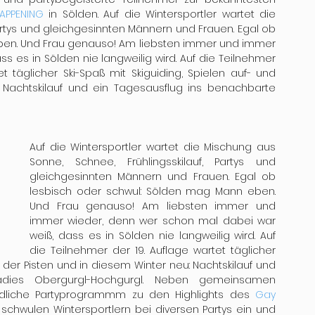
PPENING
 in Sölden. Auf die Wintersportler wartet die 
artys und gleichgesinnten Männern und Frauen. Egal ob 
en. Und Frau genauso! Am liebsten immer und immer 
 es in Sölden nie langweilig wird. Auf die Teilnehmer 
et täglicher Ski-Spaß mit Skiguiding, Spielen auf- und 
 Nachtskilauf und ein Tagesausflug ins benachbarte 
Auf die Wintersportler wartet die Mischung aus 
Sonne, Schnee, Frühlingsskilauf, Partys und 
gleichgesinnten Männern und Frauen. Egal ob 
lesbisch oder schwul: Sölden mag Mann eben. 
Und Frau genauso! Am liebsten immer und 
immer wieder, denn wer schon mal dabei war 
weiß, dass es in Sölden nie langweilig wird. Auf 
die Teilnehmer der 19. Auflage wartet täglicher 
s der Pisten und in diesem Winter neu: Nachtskilauf und 
adies Obergurgl-Hochgurgl. Neben gemeinsamen 
ndliche Partyprogrammm zu den Highlights des 
Gay 
 schwulen Wintersportlern bei diversen Partys ein und 