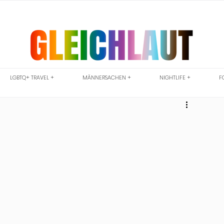
LGBTQ+ TRAVEL +
MÄNNERSACHEN +
NIGHTLIFE +
F