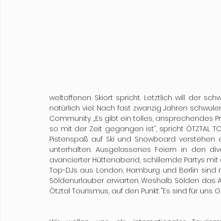
weltoffenen Skiort spricht. Letztlich will der s
natürlich viel. Nach fast zwanzig Jahren schwulen
Community. „Es gibt ein tolles, ansprechendes P
so mit der Zeit gegangen ist“, spricht ÖTZTAL T
Pistenspaß auf Ski und Snowboard verstehen 
unterhalten. Ausgelassenes Feiern in den dive
avancierter Hüttenabend, schillernde Partys mit
Top-DJs aus London, Hamburg und Berlin sind 
Söldenurlauber erwarten. Weshalb Sölden das Attri
Ötztal Tourismus, auf den Punkt: "Es sind für uns 