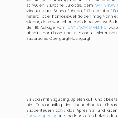
schwulen Skiwoche Europas, dem 
GAY SNOWHA
Mischung aus Sonne, Schnee, Frühlingsskilauf, P
hetero- oder homosexuell: Sölden mag Mann eb
wieder, denn wer schon mal dabei war weiß, dass
der 19. Auflage vom 
GAY SNOWHAPPENING
 wart
abseits der Pisten und in diesem Winter neu:
Skiparadies Obergurgl-Hochgurgl.
Ski-Spaß mit Skiguiding, Spielen auf- und abseit
ein Tagesausflug ins benachbarte Skipar
Skiabenteuern zählt das Après-Ski- und abe
Snowhappening
. Internationale DJs heizen den