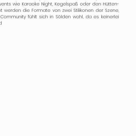
vents wie Karaoke Night, Kegelspaß oder den Hütten- 
 werden die Formate von zwei Stilikonen der Szene, 
mmunity fühlt sich in Sölden wohl, da es keinerlei 
d 