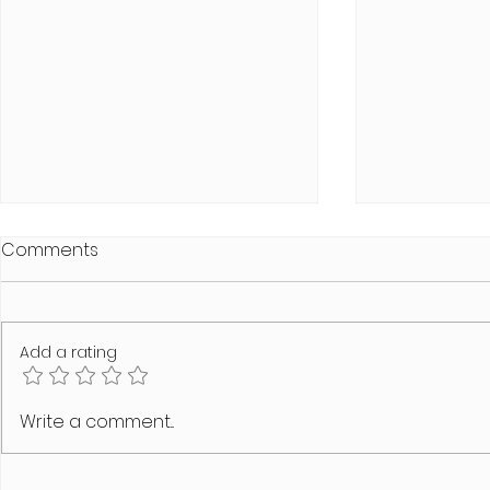
Comments
Add a rating
Stuttgarter Bärentreff
GAY GAMES 
Write a comment...