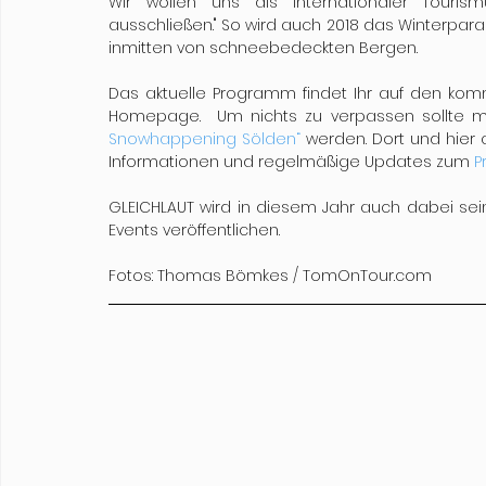
Wir wollen uns als internationaler Touri
ausschließen." So wird auch 2018 das Winterpar
inmitten von schneebedeckten Bergen.
Das aktuelle Programm findet Ihr auf den ko
Homepage.  Um nichts zu verpassen sollte 
Snowhappening Sölden“
 werden. Dort und hier 
Informationen und regelmäßige Updates zum 
P
GLEICHLAUT wird in diesem Jahr auch dabei sei
Events veröffentlichen.
Fotos: Thomas Bömkes / TomOnTour.com