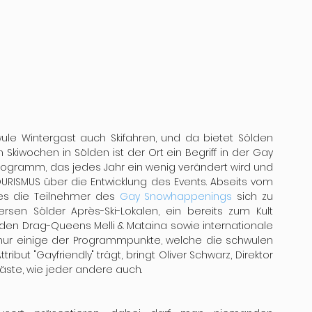
chwule Wintergast auch Skifahren, und da bietet Sölden 
 Skiwochen in Sölden ist der Ort ein Begriff in der Gay 
rogramm, das jedes Jahr ein wenig verändert wird und 
OURISMUS über die Entwicklung des Events. Abseits vom 
es die Teilnehmer des 
Gay Snowhappenings
 sich zu 
rsen Sölder Après-Ski-Lokalen, ein bereits zum Kult 
 den Drag-Queens Melli & Mataina sowie internationale 
nur einige der Programmpunkte, welche die schwulen 
but "Gayfriendly" trägt, bringt Oliver Schwarz, Direktor 
Gäste, wie jeder andere auch. 