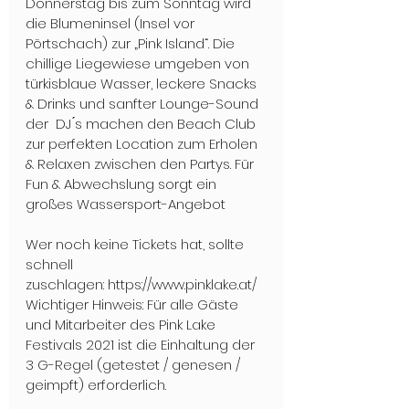
Donnerstag bis zum Sonntag wird 
die Blumeninsel (Insel vor 
Pörtschach) zur „Pink Island“. Die 
chillige Liegewiese umgeben von 
türkisblaue Wasser, leckere Snacks 
& Drinks und sanfter Lounge-Sound 
der  DJ ́s machen den Beach Club 
zur perfekten Location zum Erholen 
& Relaxen zwischen den Partys. Für 
Fun & Abwechslung sorgt ein 
großes Wassersport-Angebot
Wer noch keine Tickets hat, sollte 
schnell 
zuschlagen: https://www.pinklake.at/
Wichtiger Hinweis: Für alle Gäste 
und Mitarbeiter des Pink Lake 
Festivals 2021 ist die Einhaltung der 
3 G-Regel (getestet / genesen / 
geimpft) erforderlich. 