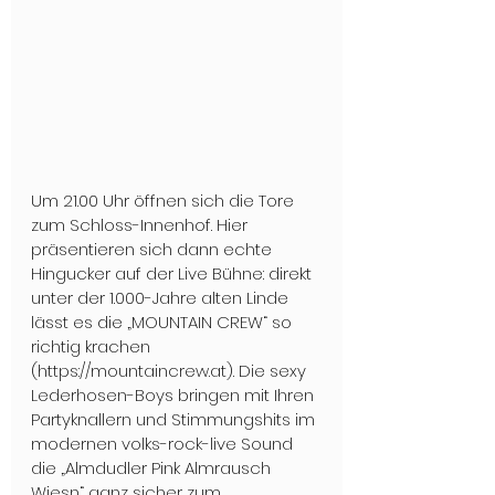
Um 21.00 Uhr öffnen sich die Tore 
zum Schloss-Innenhof. Hier 
präsentieren sich dann echte 
Hingucker auf der Live Bühne: direkt 
unter der 1.000-Jahre alten Linde 
lässt es die „MOUNTAIN CREW“ so 
richtig krachen 
(https://mountaincrew.at). Die sexy 
Lederhosen-Boys bringen mit Ihren 
Partyknallern und Stimmungshits im 
modernen volks-rock-live Sound 
die „Almdudler Pink Almrausch 
Wiesn“ ganz sicher zum 