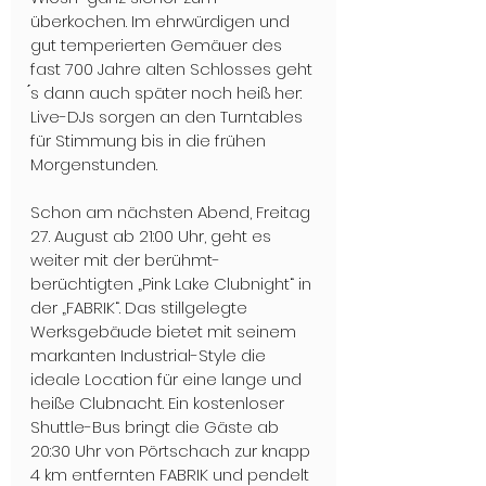
überkochen. Im ehrwürdigen und 
gut temperierten Gemäuer des 
fast 700 Jahre alten Schlosses geht 
́s dann auch später noch heiß her: 
Live-DJs sorgen an den Turntables 
für Stimmung bis in die frühen 
Morgenstunden. 
Schon am nächsten Abend, Freitag 
27. August ab 21:00 Uhr, geht es 
weiter mit der berühmt-
berüchtigten „Pink Lake Clubnight“ in 
der „FABRIK“. Das stillgelegte 
Werksgebäude bietet mit seinem 
markanten Industrial-Style die 
ideale Location für eine lange und 
heiße Clubnacht. Ein kostenloser 
Shuttle-Bus bringt die Gäste ab 
20:30 Uhr von Pörtschach zur knapp 
4 km entfernten FABRIK und pendelt 