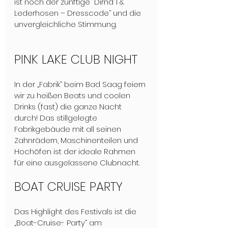
ist noch der zünftige "Dirnd´l & 
Lederhosen – Dresscode“ und die 
unvergleichliche Stimmung.
PINK LAKE CLUB NIGHT
In der „Fabrik“ beim Bad Saag feiern 
wir zu heißen Beats und coolen 
Drinks (fast) die ganze Nacht 
durch! Das stillgelegte 
Fabrikgebäude mit all seinen 
Zahnrädern, Maschinenteilen und 
Hochöfen ist der ideale Rahmen 
für eine ausgelassene Clubnacht.
BOAT CRUISE PARTY
Das Highlight des Festivals ist die 
„Boat-Cruise- Party“ am 