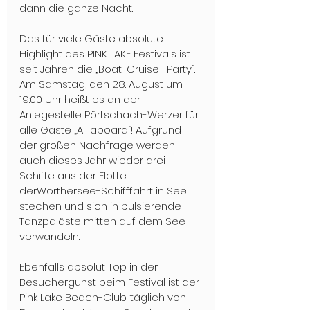
dann die ganze Nacht.  
Das für viele Gäste absolute 
Highlight des PINK LAKE Festivals ist 
seit Jahren die „Boat-Cruise- Party“. 
Am Samstag, den 28. August um 
19:00 Uhr heißt es an der 
Anlegestelle Pörtschach-Werzer für 
alle Gäste „All aboard“! Aufgrund 
der großen Nachfrage werden 
auch dieses Jahr wieder drei 
Schiffe aus der Flotte 
derWörthersee-Schifffahrt in See 
stechen und sich in pulsierende 
Tanzpaläste mitten auf dem See 
verwandeln.
Ebenfalls absolut Top in der 
Besuchergunst beim Festival ist der 
Pink Lake Beach-Club: täglich von 