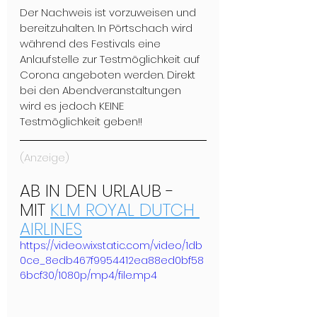
Der Nachweis ist vorzuweisen und 
bereitzuhalten. In Pörtschach wird 
während des Festivals eine 
Anlaufstelle zur Testmöglichkeit auf 
Corona angeboten werden. Direkt 
bei den Abendveranstaltungen 
wird es jedoch KEINE 
Testmöglichkeit geben!! 
(Anzeige)
AB IN DEN URLAUB - 
MIT 
KLM ROYAL DUTCH 
AIRLINES
https://video.wixstatic.com/video/1db
0ce_8edb467f9954412ea88ed0bf58
6bcf30/1080p/mp4/file.mp4