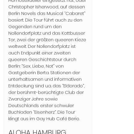
Homosexueller eingesetzt hat, oder 
Christopher Isherwood, auf dessen 
Berlin Novels das Musical “Cabaret” 
basiert. Die Tour führt auch zu den 
Gegenden rund um den 
Nollendorfplatz und das Kottbusser 
Tor, zwei der größten queeren Kieze 
weltweit. Der Nollendorfplatz ist 
auch Endpunkt einer zweiten 
queeren Geschichtstour durch 
Berlin: “Sex, Liebe, Not” von 
Gastgeberin Berta. Stationen der 
unterhaltsamen und informativen 
Entdeckung sind u.a. das “Eldorado”, 
der berühmt-berüchtigte Club der 
Zwanziger Jahre sowie 
Deutschlands erster schwuler 
Buchladen “Eisenherz”. Die Tour 
klingt aus im Gay Hub Café Berio.
ALOHA HAMBURG