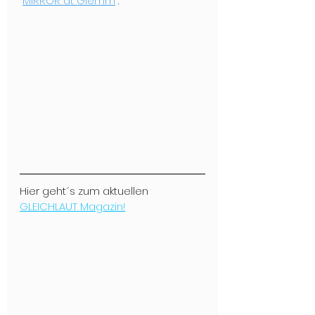
“
MIRROR at Glemm
”.
Hier geht´s zum aktuellen 
GLEICHLAUT Magazin!