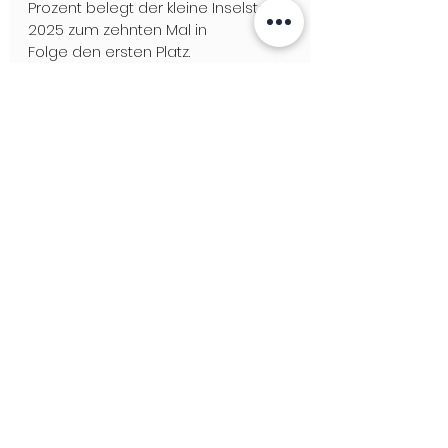
Prozent belegt der kleine Inselstaat 
2025 zum zehnten Mal in 
Folge den ersten Platz.
Tags:
Malta
Malta Pride
GAY TRAVEL
LGBTQ+ NEWS & STORIES
See All
Recent Posts