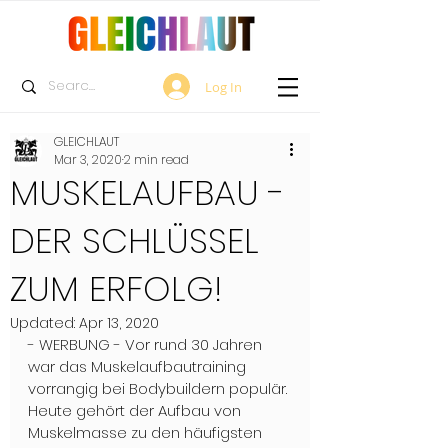
Log In
GLEICHLAUT
Mar 3, 2020
2 min read
MUSKELAUFBAU -
DER SCHLÜSSEL
ZUM ERFOLG!
Updated:
Apr 13, 2020
- WERBUNG - Vor rund 30 Jahren 
war das Muskelaufbautraining 
vorrangig bei Bodybuildern populär. 
Heute gehört der Aufbau von 
Muskelmasse zu den häufigsten 