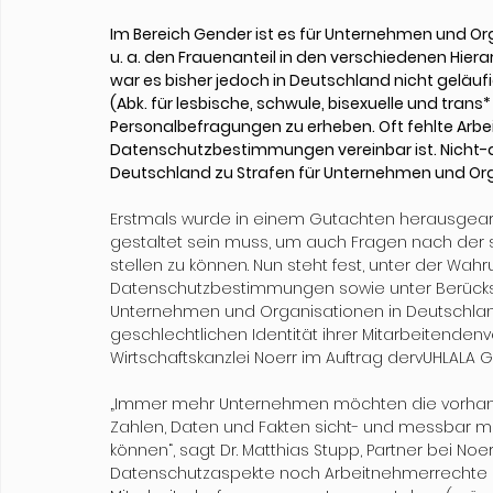
Im Bereich Gender ist es für Unternehmen und Or
u. a. den Frauenanteil in den verschiedenen Hie
war es bisher jedoch in Deutschland nicht geläuf
(Abk. für lesbische, schwule, bisexuelle und tran
Personalbefragungen zu erheben. Oft fehlte Arbei
Datenschutzbestimmungen vereinbar ist. Nicht
Deutschland zu Strafen für Unternehmen und Organ
Erstmals wurde in einem Gutachten herausgearb
gestaltet sein muss, um auch Fragen nach der s
stellen zu können. Nun steht fest, unter der Wah
Datenschutzbestimmungen sowie unter Berücksi
Unternehmen und Organisationen in Deutschlan
geschlechtlichen Identität ihrer Mitarbeitendenv
Wirtschaftskanzlei Noerr im Auftrag dervUHLALA G
„Immer mehr Unternehmen möchten die vorhanden
Zahlen, Daten und Fakten sicht- und messbar m
können“, sagt Dr. Matthias Stupp, Partner bei No
Datenschutzaspekte noch Arbeitnehmerrechte d