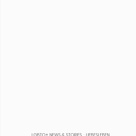
LGBTQ+ NEWS & STORIES
LIEBESLEBEN