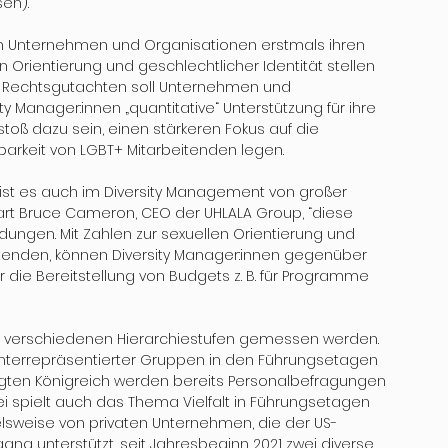
en).“
 Unternehmen und Organisationen erstmals ihren 
 Orientierung und geschlechtlicher Identität stellen 
as Rechtsgutachten soll Unternehmen und 
 Manager:innen „quantitative“ Unterstützung für ihre 
toß dazu sein, einen stärkeren Fokus auf die 
barkeit von LGBT+ Mitarbeitenden legen.
st es auch im Diversity Management von großer 
art Bruce Cameron, CEO der UHLALA Group, “diese 
ngen. Mit Zahlen zur sexuellen Orientierung und 
itenden, können Diversity Manager:innen gegenüber 
 die Bereitstellung von Budgets z. B. für Programme 
n verschiedenen Hierarchiestufen gemessen werden. 
unterrepräsentierter Gruppen in den Führungsetagen 
nigten Königreich werden bereits Personalbefragungen 
i spielt auch das Thema Vielfalt in Führungsetagen 
elsweise von privaten Unternehmen, die der US-
ng unterstützt, seit Jahresbeginn 2021 zwei diverse 