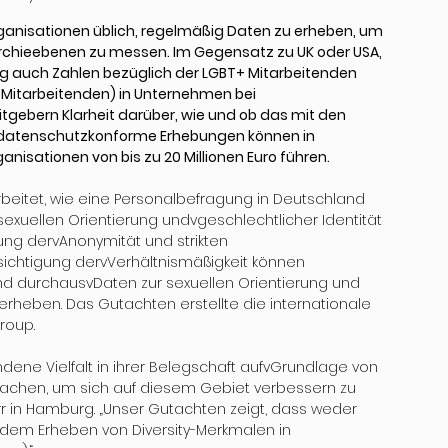
ganisationen üblich, regelmäßig Daten zu erheben, um 
rarchieebenen zu messen. Im Gegensatz zu UK oder USA, 
ig auch Zahlen bezüglich der LGBT+ Mitarbeitenden 
s* Mitarbeitenden) in Unternehmen bei 
tgebern Klarheit darüber, wie und ob das mit den 
-datenschutzkonforme Erhebungen können in 
isationen von bis zu 20 Millionen Euro führen.
eitet, wie eine Personalbefragung in Deutschland 
exuellen Orientierung undvgeschlechtlicher Identität 
rung dervAnonymität und strikten 
chtigung dervVerhältnismäßigkeit können 
d durchausvDaten zur sexuellen Orientierung und 
erheben. Das Gutachten erstellte die internationale 
roup.
e Vielfalt in ihrer Belegschaft aufvGrundlage von 
achen, um sich auf diesem Gebiet verbessern zu 
err in Hamburg. „Unser Gutachten zeigt, dass weder 
em Erheben von Diversity-Merkmalen in 