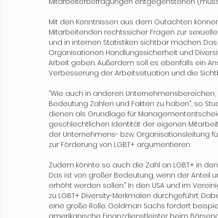
Mitarbeiterbefragungen entgegenstehen (müss
Mit den Kenntnissen aus dem Gutachten können
Mitarbeitenden rechtssicher Fragen zur sexuellen
und in internen Statistiken sichtbar machen. D
Organisationen Handlungssicherheit und Diversity
Arbeit geben. Außerdem soll es ebenfalls ein Ans
Verbesserung der Arbeitssituation und die Sicht
“Wie auch in anderen Unternehmensbereichen, i
Bedeutung Zahlen und Fakten zu haben”, so Stu
dienen als Grundlage für Managemententscheidu
geschlechtlichen Identität der eigenen Mitarbe
der Unternehmens- bzw. Organisationsleitung für
zur Förderung von LGBT+ argumentieren. 
Zudem könnte so auch die Zahl an LGBT+ in de
Das ist von großer Bedeutung, wenn der Anteil 
erhöht werden sollen.” In den USA und im Verei
zu LGBT+ Diversity-Merkmalen durchgeführt. Dabe
eine große Rolle. Goldman Sachs fordert beispi
amerikanische Finanzdienstleister beim Börsenga