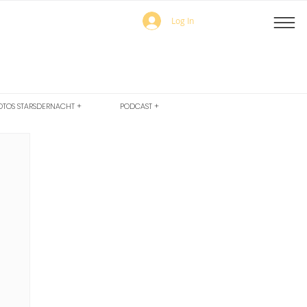
Log In
OTOS STARSDERNACHT +
PODCAST +