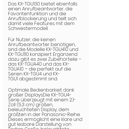
Das KX-TGU130 bietet ebenfalls 
einen Anrufbeantworter, die 
Favoritenfunktion und die 
Anrufblockierung und teilt sich 
damit viele Features mit dem 
Schwestermodell.
Für Nutzer, die keinen 
Anrufbeantworter benötigen, 
sind die Modelle KX-TGU410 und 
KX-TGU110 konzipiert. Ergänzend 
dazu gibt es zwei Zubehörteile – 
das KX-TGUA40 und das KX-
TGUA10 – die perfekt auf die 
Serien KX-TGU4 und KX-
TGU1 abgestimmt sind.
Optimale Bedienbarkeit dank 
großer DisplaysDie KX-TGU4-
Serie überzeugt mit einem 2,1-
Zoll (5,3 cm) großen, 
beleuchteten Display, dem 
größten in der Panasonic-Reihe. 
Dieses ermöglicht eine klare und 
gut lesbare Darstellung von 