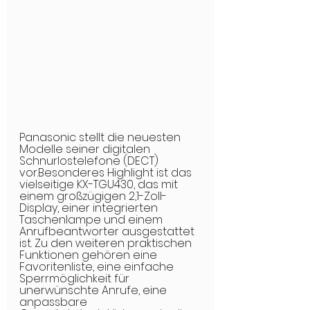
Panasonic stellt die neuesten 
Modelle seiner digitalen 
Schnurlostelefone (DECT) 
vor.Besonderes Highlight ist das 
vielseitige KX-TGU430, das mit 
einem großzügigen 2,1-Zoll-
Display, einer integrierten 
Taschenlampe und einem 
Anrufbeantworter ausgestattet 
ist. Zu den weiteren praktischen 
Funktionen gehören eine 
Favoritenliste, eine einfache 
Sperrmöglichkeit für 
unerwünschte Anrufe, eine 
anpassbare 