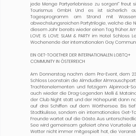
jede Menge Partyerlebnisse zu sorgen!“ freut s
Tourismus GmbH. Und es ist sicherlich au
Tagesprogramm am Strand mit Wassers
abwechslungsreichen Partytrilogie, welche die
diesem Jahr bereits wieder einen Tag früher. Am 
LOVE IS LOVE: SLAM & PARTY im Hotel Schloss Le
Wochenende der internationalen Gay Communit
EIN GET-TOGETHER DER INTERNATIONALEN LGBTQ+ 
COMMUNITY IN ÖSTERREICH
Am Donnerstag nachm dem Pre-Event, dem 23. Au
Schloss Leonstain: die Almdudler Almrauschparty
Trachtenelementen und fetzigem Alpinrock-S
auch wieder die Drag-Legenden Melli & Mataina a
der Club Night statt und der Höhepunkt dann na
auf drei Schiffen auf dem Wörthersee. Bis tief
Stadtkulisse, sondern ein internationales Get-T
Freunde wartet auf die Gäste. Aus unterschiedl
See wird gemeinsam gefeiert ohne Vorurteile u
Wetter nicht immer mitgespielt hat, die Verans