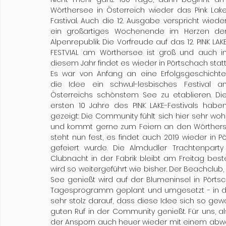
Wörthersee in Österreich wieder das Pink Lake
Fastival. Auch die 12. Ausgabe verspricht wieder
ein großartiges Wochenende im Herzen der
Alpenrepublik. Die Vorfreude auf das 12. PINK LAKE
FESTVIAL am Wörthersee ist groß und auch in
diesem Jahr findet es wieder in Pörtschach statt.
Es war von Anfang an eine Erfolgsgeschichte,
die Idee ein schwul-lesbisches Festival an
Österreichs schönstem See zu etablieren. Die
ersten 10 Jahre des PINK LAKE-Festivals haben
gezeigt: Die Community fühlt sich hier sehr wohl
und kommt gerne zum Feiern an den Wörthers
steht nun fest, es findet auch 2019 wieder in P
gefeiert wurde. Die Almdudler Trachtenparty 
Clubnacht in der Fabrik bleibt am Freitag bes
wird so weitergeführt wie bisher. Der Beachclu
See genießt wird auf der Blumeninsel in Pörtsch
Tagesprogramm geplant und umgesetzt - in di
sehr stolz darauf, dass diese Idee sich so gewal
guten Ruf in der Community genießt. Für uns, a
der Ansporn auch heuer wieder mit einem abw