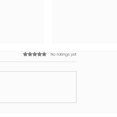
Rated 0 out of 5 stars.
No ratings yet
NDI Air Bubble
Swimwear Collection 202
von MODUS VIVENDI