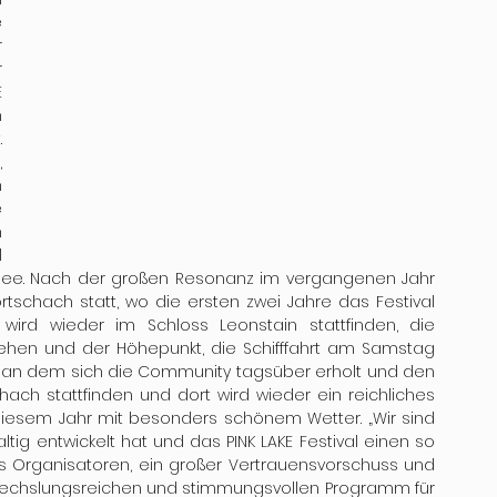
 
 
 
 
 
 
 
 
 
 
 
ee. Nach der großen Resonanz im vergangenen Jahr 
örtschach statt, wo die ersten zwei Jahre das Festival 
wird wieder im Schloss Leonstain stattfinden, die 
tehen und der Höhepunkt, die Schifffahrt am Samstag 
b, an dem sich die Community tagsüber erholt und den 
ach stattfinden und dort wird wieder ein reichliches 
esem Jahr mit besonders schönem Wetter. „Wir sind 
tig entwickelt hat und das PINK LAKE Festival einen so 
ls Organisatoren, ein großer Vertrauensvorschuss und 
echslungsreichen und stimmungsvollen Programm für 