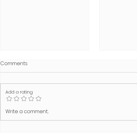
Comments
Add a rating
SCHAMLOS Summer Heat
MODUS VIVE
Write a comment...
Edition
Line