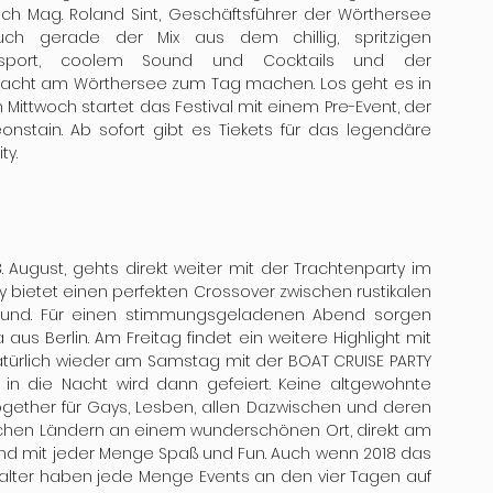
ich Mag. Roland Sint, Geschäftsführer der Wörthersee 
ch gerade der Mix aus dem chillig, spritzigen 
port, coolem Sound und Cocktails und der 
 Nacht am Wörthersee zum Tag machen. Los geht es in 
Mittwoch startet das Festival mit einem Pre-Event, der 
onstain. Ab sofort gibt es Tiekets für das legendäre 
y.
gust, gehts direkt weiter mit der Trachtenparty im 
 bietet einen perfekten Crossover zwischen rustikalen 
ound. Für einen stimmungsgeladenen Abend sorgen 
us Berlin. Am Freitag findet ein weitere Highlight mit 
türlich wieder am Samstag mit der BOAT CRUISE PARTY 
 in die Nacht wird dann gefeiert. Keine altgewohnte 
ogether für Gays, Lesben, allen Dazwischen und deren 
ichen Ländern an einem wunderschönen Ort, direkt am 
nd mit jeder Menge Spaß und Fun. Auch wenn 2018 das 
talter haben jede Menge Events an den vier Tagen auf 