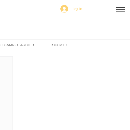
Log In
OTOS STARSDERNACHT +
PODCAST +