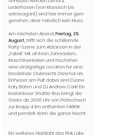
anheizen werden. Dirndl & 
Lederhosen (von klassisch bis 
extravagant) sind hier immer gern 
gesehen, aber natürlich kein Muss.
Am nächsten Abend, 
Freitag, 25. 
August,
 trifft sich die schillernde 
Party-Szene zum Abtanzen in der 
„Fabrik“. Mit all ihren Zahnrädern, 
Maschinenteilen und Hochöfen 
eine einzigartige Location für eine 
brodelnde Clubnacht. Diesmal als 
Einheizer am Pult dabei sind DJane 
Katy Bähm und DJ Andrew Cark! Ein 
kostenloser Shuttle-Bus bringt die 
Gäste ab 20:30 Uhr von Pörtschach 
zur knapp 4 km entfernten FABRIK 
und pendelt dann die ganze Nacht. 
Ein weiteres Highlight des Pink Lake 