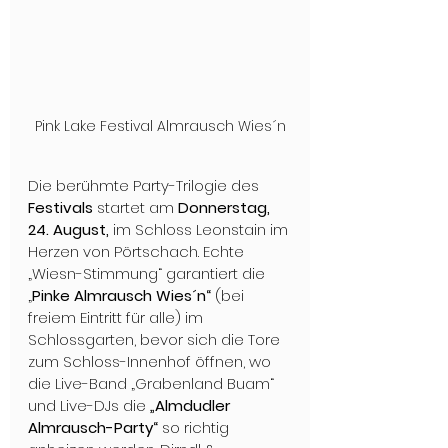
Pink Lake Festival Almrausch Wies´n
Die berühmte Party-Trilogie des
Festivals
 startet am 
Donnerstag, 
24. August, 
im Schloss Leonstain im 
Herzen von Pörtschach. Echte 
„Wiesn-Stimmung“ garantiert die 
„
Pinke Almrausch Wies´n“ 
(bei 
freiem Eintritt für alle) im 
Schlossgarten, bevor sich die Tore 
zum Schloss-Innenhof öffnen, wo 
die Live-Band „Grabenland Buam“ 
und Live-DJs die 
„Almdudler 
Almrausch-Party“ 
so richtig