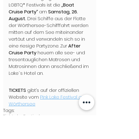
LGBTQ* Festivals ist die 
„Boat 
Cruise Party“ 
am 
Samstag, 26. 
August.
 Drei Schiffe aus der Flotte 
der Wörthersee-Schifffahrt werden 
mitten auf dem See miteinander 
vertäut und verwandeln sich so in 
eine riesige Partyzone. Zur 
After 
Cruise Party
 heuern alle see- und 
tresentauglichen Matrosen und 
Matrosinnen dann anschließend im 
Lake´s Hotel an. 
TICKETS
 gibt’s auf der offiziellen 
Website vom 
Pink Lake Festival am 
Wörthersee
Tags:
Pink Lake Festival
LIEBESLEBEN
LGBTQ+ NEWS & STORIES
GAY TRAVEL