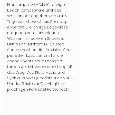
Hier sorgen Live-DJs für chillige 
Beach-Atmosphäre und das 
Wassersportangebot wird auf 5 
Tage von Mittwoch bis Sonntag 
erweitert! Die chillige Liegewiese 
umgeben vom türkisblauen 
Wasser, mit leckeren Snacks & 
Drinks und sanftem DJ-Lounge-
Sound machen die „Pink Island“ zur 
perfekten Location, um für die 
Abend-Events neue Energie zu 
tanken. Am Mittwochabend begrüßt 
das Drag-Duo Klara Mydia und 
Syphia Lis von Queerinthia ab 20:00 
Uhr die Gäste zur Quiz-Night im 
prächtigen Parkhotel Pörtschach. 