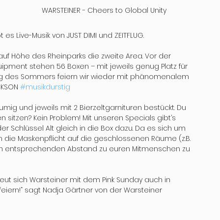
WARSTEINER - Cheers to Global Unity
 es Live-Musik von JUST DIMI und ZEITFLUG.
uf Höhe des Rheinparks die zweite Area. Vor der 
ipment stehen 56 Boxen – mit jeweils genug Platz für 
 Tag des Sommers feiern wir wieder mit phänomenalem 
CKSON 
#musikdurstig
ig und jeweils mit 2 Bierzeltgarnituren bestückt. Du 
sitzen? Kein Problem! Mit unseren Specials gibt’s 
er Schlüssel Alt gleich in die Box dazu. Da es sich um 
ich die Maskenpflicht auf die geschlossenen Räume (z.B. 
f den entsprechenden Abstand zu euren Mitmenschen zu 
eut sich Warsteiner mit dem Pink Sunday auch in 
feiern!“ sagt Nadja Gärtner von der Warsteiner 