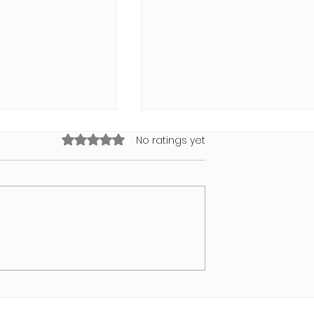
Rated 0 out of 5 stars.
No ratings yet
NDI Air Bubble
Swimwear Collection 202
von MODUS VIVENDI