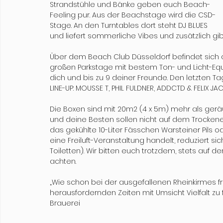
Strandstühle und Bänke geben euch Beach-
Feeling pur. Aus der Beachstage wird die CSD-
Stage. An den Turntables dort steht DJ BLUES 
und liefert sommerliche Vibes und zusätzlich gibt
Über dem Beach Club Düsseldorf befindet sich a
großen Parkstage mit bestem Ton- und Licht-Equ
dich und bis zu 9 deiner Freunde. Den letzten
LINE-UP: MOUSSE T, PHIL FULDNER, ADDCTD & FELIX JA
Die Boxen sind mit 20m2 (4 x 5m) mehr als geräum
und deine Besten sollen nicht auf dem Trockenen 
das gekühlte 10-Liter Fässchen Warsteiner Pils od
eine Freiluft-Veranstaltung handelt, reduziert s
Toiletten). Wir bitten euch trotzdem, stets au
achten.
„Wie schon bei der ausgefallenen Rheinkirmes fr
herausfordernden Zeiten mit Umsicht Vielfalt zu 
Brauerei