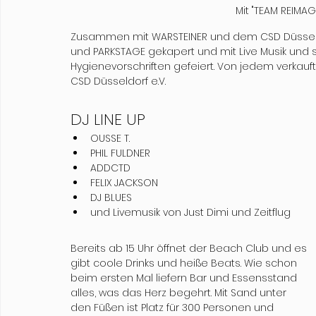
Mit "TEAM REIMAG
Zusammen mit WARSTEINER und dem CSD Düsseldor
und PARKSTAGE gekapert und mit Live Musik und
Hygienevorschriften gefeiert. Von jedem verkauft
CSD Düsseldorf e.V.
DJ LINE UP
OUSSE T.
PHIL FULDNER
ADDCTD
FELIX JACKSON
DJ BLUES 
und Livemusik von Just Dimi und Zeitflug
Bereits ab 15 Uhr öffnet der Beach Club und es 
gibt coole Drinks und heiße Beats. Wie schon 
beim ersten Mal liefern Bar und Essensstand 
alles, was das Herz begehrt. Mit Sand unter 
den Füßen ist Platz für 300 Personen und 