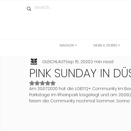
MAGAZIN +
NEWS & STORIES +
GLEICHLAUT
Sep 15, 2020
2 min read
PINK SUNDAY IN D
Rated NaN out of 5 stars.
Am 20.07.2020 hat die LGBTQ+ Community im Bea
Parkstage im Rheinpark losgelegt und am 20.09.2
feiern die Community nochmal Sommer, Sonne un