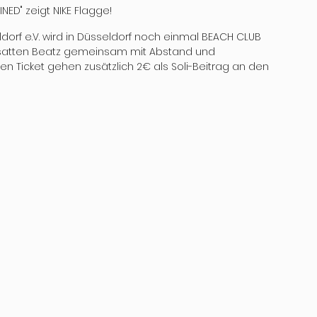
INED" zeigt NIKE Flagge!
f e.V. wird in Düsseldorf noch einmal BEACH CLUB 
 satten Beatz gemeinsam mit Abstand und 
en Ticket gehen zusätzlich 2€ als Soli-Beitrag an den 