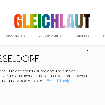
LGBTQ+ TRAVEL +
MÄNNERSACHEN +
NIGHTLIFE +
F
ÜSSELDORF
ch Club am Rhein in Düsseldorf und auf der 
020 wird das Licht aus! 
Bevor uns der Herbst erwischt, 
d gute Musik! Wir bleiben 
#musikdurstig
!