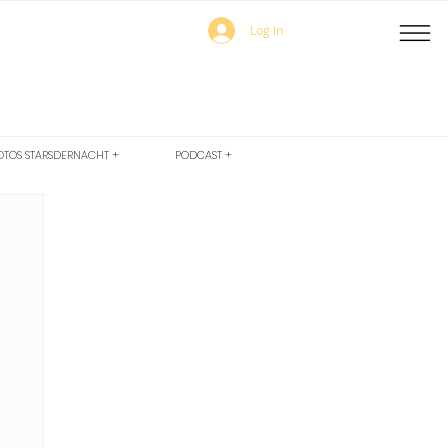
Log In
OTOS STARSDERNACHT +
PODCAST +