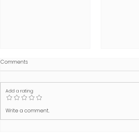
Comments
Add a rating
SCHAMLOS Summer Heat
MODUS VIVE
Write a comment...
Edition
Line