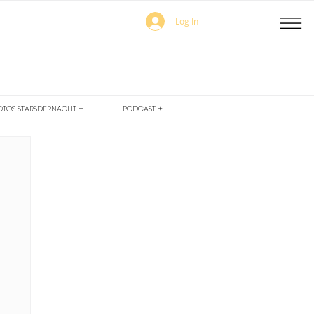
Log In
OTOS STARSDERNACHT +
PODCAST +