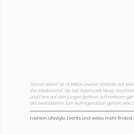
"Secret Island" ist LIE NINGs zweiter Vorbote auf s
the Inbetweens", die bei Styleheads Music erschein
und Fans auf den jungen Berliner aufmerksam gemac
die zweifelsohne zum Aufregendsten gehört, was di
Fashion, Lifestyle, Events und vieles mehr findest