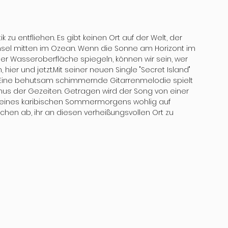
 zu entfliehen. Es gibt keinen Ort auf der Welt, der 
nsel mitten im Ozean. Wenn die Sonne am Horizont im 
der Wasseroberfläche spiegeln, können wir sein, wer 
 hier und jetzt.Mit seiner neuen Single "Secret Island" 
 Eine behutsam schimmernde Gitarrenmelodie spielt 
mus der Gezeiten. Getragen wird der Song von einer 
n eines karibischen Sommermorgens wohlig auf 
hen ab, ihr an diesen verheißungsvollen Ort zu 