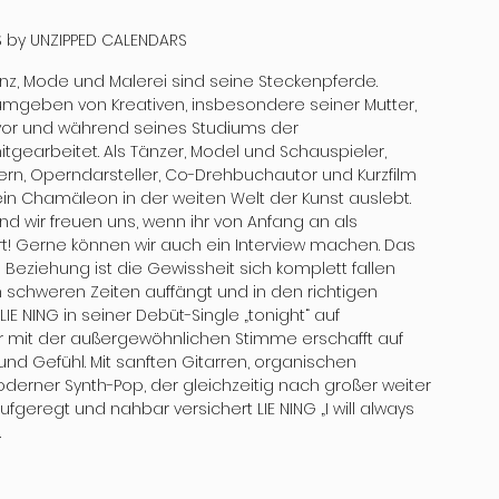
by UNZIPPED CALENDARS
 Tanz, Mode und Malerei sind seine Steckenpferde. 
mgeben von Kreativen, insbesondere seiner Mutter, 
 vor und während seines Studiums der 
tgearbeitet. Als Tänzer, Model und Schauspieler, 
lern, Operndarsteller, Co-Drehbuchautor und Kurzfilm 
ein Chamäleon in der weiten Welt der Kunst auslebt. 
und wir freuen uns, wenn ihr von Anfang an als 
t! Gerne können wir auch ein Interview machen. Das 
eziehung ist die Gewissheit sich komplett fallen 
n schweren Zeiten auffängt und in den richtigen 
IE NING in seiner Debüt-Single „tonight“ auf 
ner mit der außergewöhnlichen Stimme erschafft auf 
d Gefühl. Mit sanften Gitarren, organischen 
erner Synth-Pop, der gleichzeitig nach großer weiter 
eregt und nahbar versichert LIE NING „I will always 
 