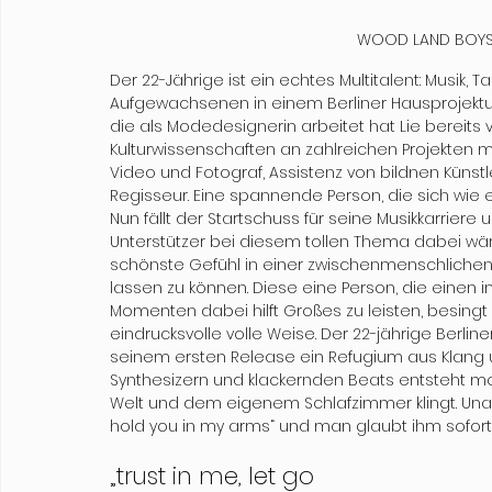
WOOD LAND BOYS 
Der 22-Jährige ist ein echtes Multitalent: Musik,
Aufgewachsenen in einem Berliner Hausprojektu
die als Modedesignerin arbeitet hat Lie bereits
Kulturwissenschaften an zahlreichen Projekten mi
Video und Fotograf, Assistenz von bildnen Künst
Regisseur. Eine spannende Person, die sich wie 
Nun fällt der Startschuss für seine Musikkarriere 
Unterstützer bei diesem tollen Thema dabei wär
schönste Gefühl in einer zwischenmenschlichen B
lassen zu können. Diese eine Person, die einen i
Momenten dabei hilft Großes zu leisten, besingt L
eindrucksvolle volle Weise. Der 22-jährige Berli
seinem ersten Release ein Refugium aus Klang un
Synthesizern und klackernden Beats entsteht mod
Welt und dem eigenem Schlafzimmer klingt. Unaufg
hold you in my arms“ und man glaubt ihm sofort.
„trust in me, let go