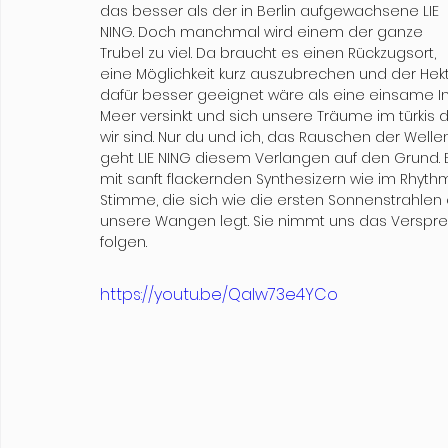
das besser als der in Berlin aufgewachsene LIE 
NING. Doch manchmal wird einem der ganze 
Trubel zu viel. Da braucht es einen Rückzugsort, 
eine Möglichkeit kurz auszubrechen und der Hektik
dafür besser geeignet wäre als eine einsame I
Meer versinkt und sich unsere Träume im türkis 
wir sind. Nur du und ich, das Rauschen der Wellen,
geht LIE NING diesem Verlangen auf den Grund.
mit sanft flackernden Synthesizern wie im Rhyth
Stimme, die sich wie die ersten Sonnenstrahle
unsere Wangen legt. Sie nimmt uns das Versprec
folgen. 
https://youtu.be/Qalw73e4YCo