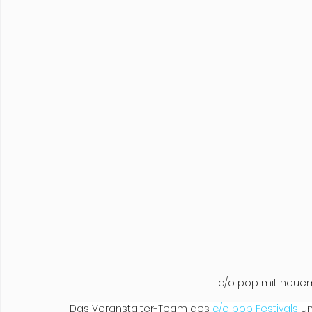
c/o pop mit neuem
Das Veranstalter-Team des 
c/o pop Festivals
 u