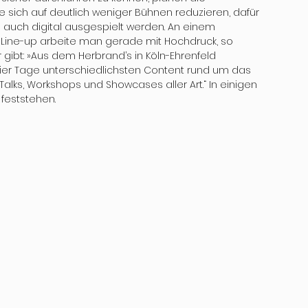
ie sich auf deutlich weniger Bühnen reduzieren, dafür 
m auch digital ausgespielt werden. An einem 
 Line-up arbeite man gerade mit Hochdruck, so 
gibt: »Aus dem Herbrand’s in Köln-Ehrenfeld 
ier Tage unterschiedlichsten Content rund um das 
Talks, Workshops und Showcases aller Art.“ In einigen 
feststehen. 