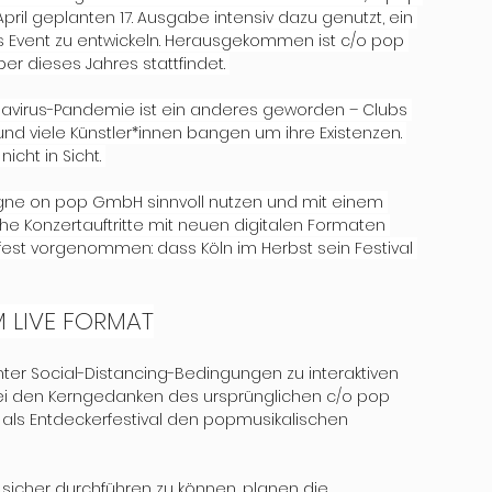
pril geplanten 17. Ausgabe intensiv dazu genutzt, ein 
 Event zu entwickeln. Herausgekommen ist c/o pop 
ober dieses Jahres stattfindet. 
navirus-Pandemie ist ein anderes geworden – Clubs 
d viele Künstler*innen bangen um ihre Existenzen. 
cht in Sicht. 
gne on pop GmbH sinnvoll nutzen und mit einem 
he Konzertauftritte mit neuen digitalen Formaten 
fest vorgenommen: dass Köln im Herbst sein Festival 
M LIVE FORMAT
nter Social-Distancing-Bedingungen zu interaktiven 
i den Kerngedanken des ursprünglichen c/o pop 
 als Entdeckerfestival den popmusikalischen 
sicher durchführen zu können, planen die 