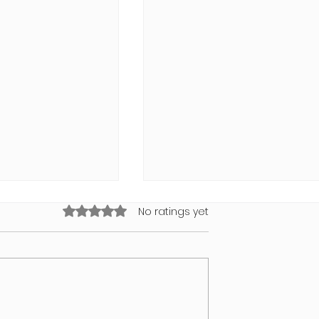
Rated 0 out of 5 stars.
No ratings yet