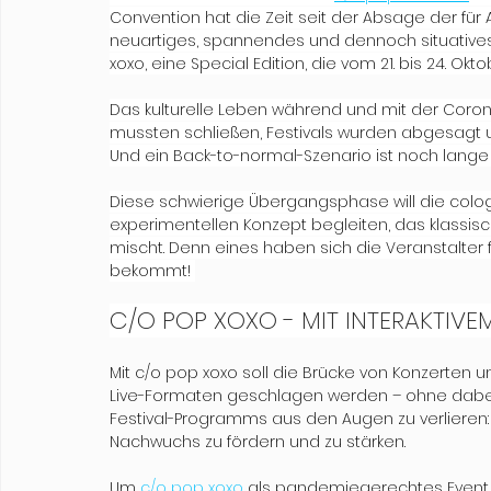
Convention hat die Zeit seit der Absage der für A
neuartiges, spannendes und dennoch situatives
xoxo, eine Special Edition, die vom 21. bis 24. Okt
Das kulturelle Leben während und mit der Coro
mussten schließen, Festivals wurden abgesagt un
Und ein Back-to-normal-Szenario ist noch lange ni
Diese schwierige Übergangsphase will die colo
experimentellen Konzept begleiten, das klassisc
mischt. Denn eines haben sich die Veranstalter 
bekommt! 
C/O POP XOXO - MIT INTERAKTIVE
Mit c/o pop xoxo soll die Brücke von Konzerten u
Live-Formaten geschlagen werden – ohne dabe
Festival-Programms aus den Augen zu verlieren:
Nachwuchs zu fördern und zu stärken. 
Um 
c/o pop xoxo
 als pandemiegerechtes Event 