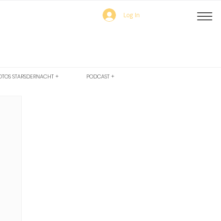
Log In
OTOS STARSDERNACHT +
PODCAST +