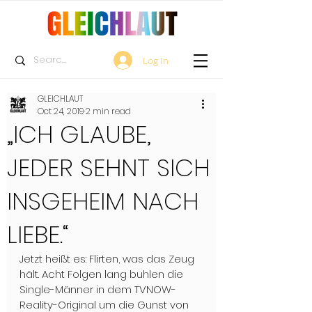
Log In
GLEICHLAUT
Oct 24, 2019
2 min read
„ICH GLAUBE,
JEDER SEHNT SICH
INSGEHEIM NACH
LIEBE.“
Jetzt heißt es: Flirten, was das Zeug 
hält. Acht Folgen lang buhlen die 
Single-Männer in dem TVNOW-
Reality-Original um die Gunst von 