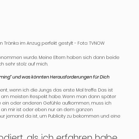
m Tränka im Anzug perfekt gestylt - Foto: TVNOW
enommen wurde. Meine Eltern haben sich dann beide 
 sehr stolz auf mich. 
rming“ und was könnten Herausforderungen für Dich 
t, wenn ich die Jungs das erste Mal treffe. Das ist 
ch am meisten Respekt habe. Wenn man dann später 
e ein oder anderen Gefühle aufkommen, muss ich 
e an mir ist oder eben nur an dem ganzen 
ur jemand da ist, um Publicity zu bekommen und eine 
lodiert, als ich erfahren habe, 