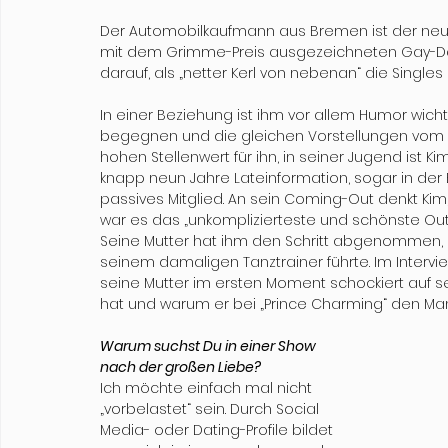
Der Automobilkaufmann aus Bremen ist der neue P
mit dem Grimme-Preis ausgezeichneten Gay-Dat
darauf, als „netter Kerl von nebenan“ die Singles
In einer Beziehung ist ihm vor allem Humor wicht
begegnen und die gleichen Vorstellungen vom 
hohen Stellenwert für ihn, in seiner Jugend ist K
knapp neun Jahre Lateinformation, sogar in der 
passives Mitglied. An sein Coming-Out denkt Kim,
war es das „unkomplizierteste und schönste Out
Seine Mutter hat ihm den Schritt abgenommen, al
seinem damaligen Tanztrainer führte. Im Intervie
seine Mutter im ersten Moment schockiert auf se
hat und warum er bei „Prince Charming“ den Mann
Warum suchst Du in einer Show 
nach der großen Liebe?
Ich möchte einfach mal nicht 
„vorbelastet“ sein. Durch Social 
Media- oder Dating-Profile bildet 