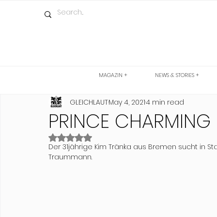
MAGAZIN +
NEWS & STORIES +
GLEICHLAUT
May 4, 2021
4 min read
PRINCE CHARMING 
Rated NaN out of 5 stars.
Der 31jährige Kim Tränka aus Bremen sucht in St
Traummann.