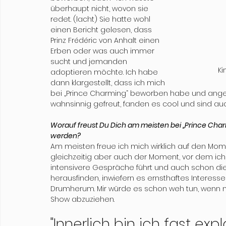
überhaupt nicht, wovon sie 
redet. (lacht) Sie hatte wohl 
einen Bericht gelesen, dass 
Prinz Frédéric von Anhalt einen 
Erben oder was auch immer 
sucht und jemanden 
Ki
adoptieren möchte. Ich habe 
dann klargestellt, dass ich mich 
bei „Prince Charming“ beworben habe und ang
wahnsinnig gefreut, fanden es cool und sind auch
Worauf freust Du Dich am meisten bei „Prince Cha
werden?
Am meisten freue ich mich wirklich auf den Momen
gleichzeitig aber auch der Moment, vor dem i
intensivere Gespräche führt und auch schon di
herausfinden, inwiefern es ernsthaftes Interess
Drumherum. Mir würde es schon weh tun, wenn n
Show abzuziehen. 
"Innerlich bin ich fast exp