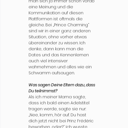
man sich ja immer schon vorab 
eine Meinung und die 
Kommunikation auf diesen 
Plattformen ist oftmals die 
gleiche. Bei „Prince Charming“ 
sind wir in einer ganz anderen 
Situation, ohne vorher etwas 
übereinander zu wissen. Ich 
denke, dann kann man die 
Dates und das Kennenlernen 
auch viel intensiver 
wahrnehmen und alles wie ein 
Schwamm aufsaugen. 
Was sagen Deine Eltern dazu, dass 
Du teilnimmst? 
Als ich meiner Mama sagte, 
dass ich bald einen Adelstitel 
tragen werde, sagte sie nur: 
„Nee, komm, hör auf. Du hast 
dich jetzt nicht bei Prinz Frédéric 
beworben, oder?“ Ich wusste 