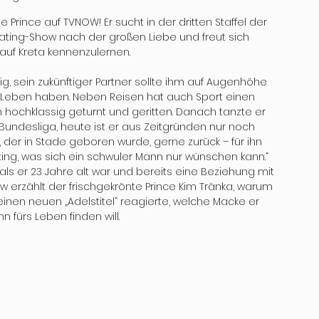
rince auf TVNOW! Er sucht in der dritten Staffel der 
ing-Show nach der großen Liebe und freut sich 
 auf Kreta kennenzulernen. 
ig, sein zukünftiger Partner sollte ihm auf Augenhöhe 
Leben haben. Neben Reisen hat auch Sport einen 
im hochklassig geturnt und geritten. Danach tanzte er 
Bundesliga, heute ist er aus Zeitgründen nur noch 
 der in Stade geboren wurde, gerne zurück – für ihn 
ing, was sich ein schwuler Mann nur wünschen kann.“ 
s er 23 Jahre alt war und bereits eine Beziehung mit 
w erzählt der frischgekrönte Prince Kim Tränka, warum 
inen neuen „Adelstitel“ reagierte, welche Macke er 
 fürs Leben finden will.