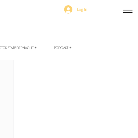
Log In
OTOS STARSDERNACHT +
PODCAST +