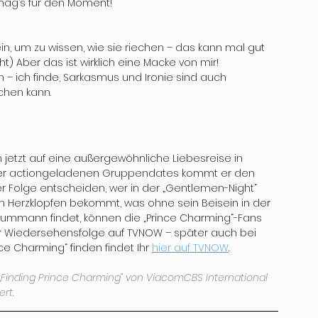
mag’s für den Moment!
 um zu wissen, wie sie riechen – das kann mal gut 
t) Aber das ist wirklich eine Macke von mir! 
– ich finde, Sarkasmus und Ironie sind auch 
hen kann.
 jetzt auf eine außergewöhnliche Liebesreise in 
der actiongeladenen Gruppendates kommt er den 
Folge entscheiden, wer in der „Gentlemen-Night“ 
m Herzklopfen bekommt, was ohne sein Beisein in der 
raummann findet, können die „Prince Charming“-Fans 
 Wiedersehensfolge auf TVNOW – später auch bei 
ce Charming“ finden findet Ihr 
hier auf TVNOW
. 
Finding Prince Charming“ von ViacomCBS International 
rt.