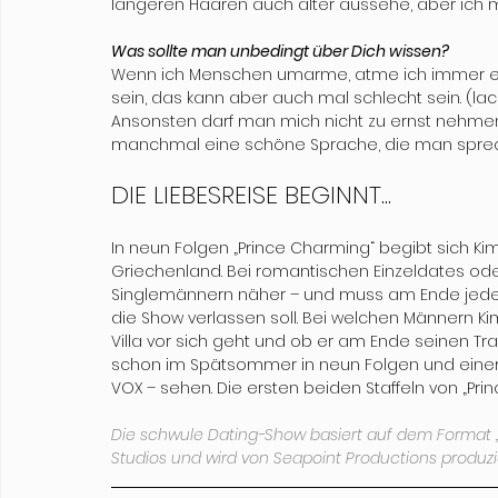
längeren Haaren auch älter aussehe, aber ich 
Was sollte man unbedingt über Dich wissen?
Wenn ich Menschen umarme, atme ich immer ein,
sein, das kann aber auch mal schlecht sein. (lach
Ansonsten darf man mich nicht zu ernst nehmen 
manchmal eine schöne Sprache, die man sprec
DIE LIEBESREISE BEGINNT...
In neun Folgen „Prince Charming“ begibt sich Kim
Griechenland. Bei romantischen Einzeldates o
Singlemännern näher – und muss am Ende jeder 
die Show verlassen soll. Bei welchen Männern Ki
Villa vor sich geht und ob er am Ende seinen T
schon im Spätsommer in neun Folgen und einer
VOX – sehen. Die ersten beiden Staffeln von „Prin
Die schwule Dating-Show basiert auf dem Format „
Studios und wird von Seapoint Productions produzie