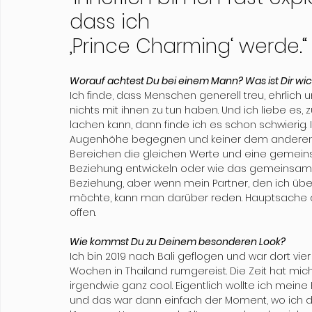
dass ich 
‚Prince Charming‘ werde.“
Worauf achtest Du bei einem Mann? Was ist Dir wich
Ich finde, dass Menschen generell treu, ehrlich 
nichts mit ihnen zu tun haben. Und ich liebe es,
lachen kann, dann finde ich es schon schwierig.
Augenhöhe begegnen und keiner dem anderen unt
Bereichen die gleichen Werte und eine gemeins
Beziehung entwickeln oder wie das gemeinsam
Beziehung, aber wenn mein Partner, den ich über
möchte, kann man darüber reden. Hauptsache di
offen. 
Wie kommst Du zu Deinem besonderen Look?
Ich bin 2019 nach Bali geflogen und war dort vi
Wochen in Thailand rumgereist. Die Zeit hat mic
irgendwie ganz cool. Eigentlich wollte ich mei
und das war dann einfach der Moment, wo ich d