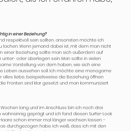
tig in einer Beziehung?
und respektvoll sein sollten, ansonsten möchte ich 
 zu lachen. Wenn jemand dabei ist, mit dem man nicht 
 In einer Beziehung sollte man sich außerdem auf 
er- oder überlegen sein. Man sollte in vielen 
ame Vorstellung von dem haben, wie sich eine 
e Leben aussehen soll. Ich möchte eine monogame 
 alles liebe, beispielsweise die Beziehung öffnen 
e Fronten sind klar gesetzt und man kommuniziert 
er Wochen lang und im Anschluss bin ich noch drei 
h wahnsinnig geprägt und ich fand diesen Surfer-Look 
ne Haare schon immer mal länger wachsen lassen – 
as durchgezogen habe. Ich weiß, dass ich mit den 