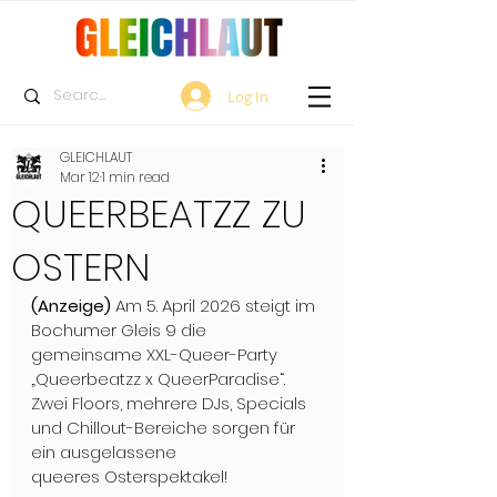
Log In
GLEICHLAUT
Mar 12
1 min read
QUEERBEATZZ ZU
OSTERN
(Anzeige) 
Am 5. April 2026 steigt im 
Bochumer Gleis 9 die 
gemeinsame XXL-Queer-Party 
„Queerbeatzz x QueerParadise“. 
Zwei Floors, mehrere DJs, Specials 
und Chillout-Bereiche sorgen für 
ein ausgelassene 
queeres Osterspektakel!