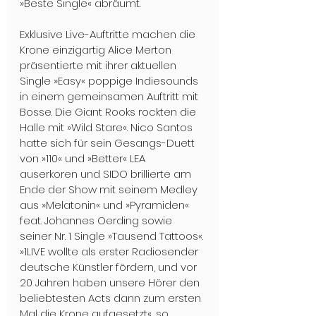
»Beste Single« abräumt.  
Exklusive Live-Auftritte machen die 
Krone einzigartig Alice Merton 
präsentierte mit ihrer aktuellen 
Single »Easy« poppige Indiesounds 
in einem gemeinsamen Auftritt mit 
Bosse. Die Giant Rooks rockten die 
Halle mit »Wild Stare«. Nico Santos 
hatte sich für sein Gesangs-Duett 
von »110« und »Better« LEA 
auserkoren und SIDO brillierte am 
Ende der Show mit seinem Medley 
aus »Melatonin« und »Pyramiden« 
feat. Johannes Oerding sowie 
seiner Nr. 1 Single »Tausend Tattoos«. 
»1LIVE wollte als erster Radiosender 
deutsche Künstler fördern, und vor 
20 Jahren haben unsere Hörer den 
beliebtesten Acts dann zum ersten 
Mal die Krone aufgesetzt«, so 