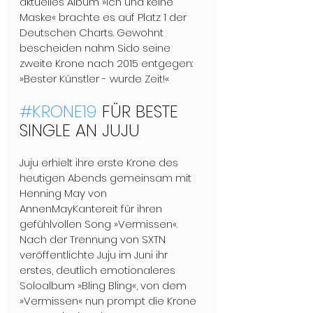
aktuelles Album »Ich und keine 
Maske« brachte es auf Platz 1 der 
Deutschen Charts. Gewohnt 
bescheiden nahm Sido seine 
zweite Krone nach 2015 entgegen: 
»Bester Künstler - wurde Zeit!«
#KRONE19
 FÜR BESTE 
SINGLE AN JUJU
Juju erhielt ihre erste Krone des 
heutigen Abends gemeinsam mit 
Henning May von 
AnnenMayKantereit für ihren 
gefühlvollen Song »Vermissen«. 
Nach der Trennung von SXTN 
veröffentlichte Juju im Juni ihr 
erstes, deutlich emotionaleres 
Soloalbum »Bling Bling«, von dem 
»Vermissen« nun prompt die Krone 