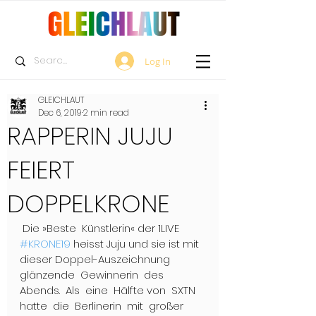
Log In
GLEICHLAUT
Dec 6, 2019
2 min read
RAPPERIN JUJU
FEIERT
DOPPELKRONE
 Die »Beste  Künstlerin« der 1LIVE 
#KRONE19
 heisst Juju und sie ist mit 
dieser Doppel-Auszeichnung  
glänzende  Gewinnerin  des  
Abends.  Als  eine  Hälfte von  SXTN  
hatte  die  Berlinerin  mit  großer  