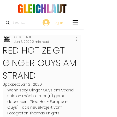
Log In
GLEICHLAUT
Jan 8, 2020
2 min read
RED HOT ZEIGT
GINGER GUYS AM
STRAND
Updated:
Jan 21, 2020
Wenn sexy Ginger Guys am Strand 
spielen möchte man(n) gerne 
dabei sein.  "Red Hot - European 
Guys" - das neueProjekt vom 
Fotografen Thomas Knights, 