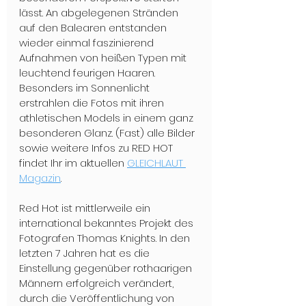
lässt. An abgelegenen Stränden 
auf den Balearen entstanden 
wieder einmal faszinierend 
Aufnahmen von heißen Typen mit 
leuchtend feurigen Haaren. 
Besonders im Sonnenlicht 
erstrahlen die Fotos mit ihren 
athletischen Models in einem ganz 
besonderen Glanz. (Fast) alle Bilder 
sowie weitere Infos zu RED HOT 
findet Ihr im aktuellen 
GLEICHLAUT 
Magazin
.
Red Hot ist mittlerweile ein 
international bekanntes Projekt des 
Fotografen Thomas Knights. In den 
letzten 7 Jahren hat es die 
Einstellung gegenüber rothaarigen 
Männern erfolgreich verändert, 
durch die Veröffentlichung von 