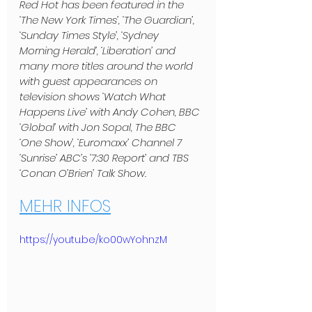
Red Hot has been featured in the 
‘The New York Times’, ‘The Guardian’, 
‘Sunday Times Style’, ‘Sydney 
Morning Herald’, ‘Liberation’ and 
many more titles around the world 
with guest appearances on 
television shows ‘Watch What 
Happens Live’ with Andy Cohen, BBC 
‘Global’ with Jon Sopal, The BBC 
‘One Show’, ‘Euromaxx’ Channel 7 
‘Sunrise’ ABC’s ‘7:30 Report’ and TBS 
‘Conan O’Brien’ Talk Show.
MEHR INFOS
https://youtu.be/ko00wYohnzM