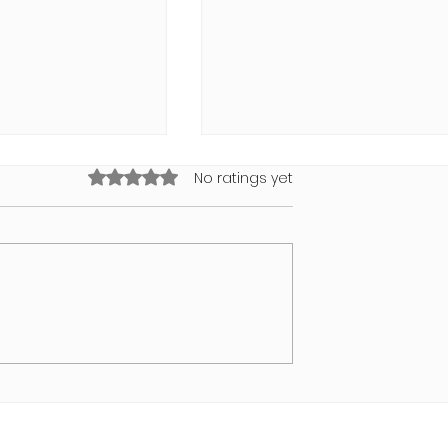
Rated 0 out of 5 stars.
No ratings yet
ollection 2026
VALENTINSTAG MIT BEAT BY
VIVENDI
PEAQ