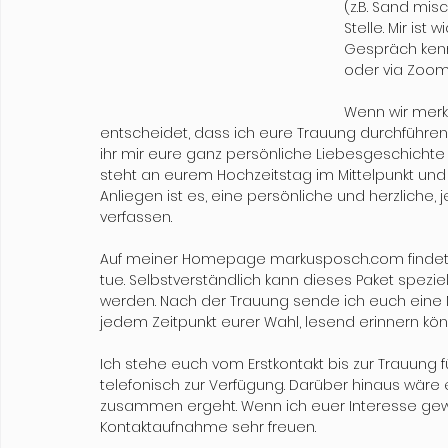
(z.B. Sand mis
Stelle. Mir ist
Gespräch kenne
oder via Zoom 
Wenn wir merk
entscheidet, dass ich eure Trauung durchführen
ihr mir eure ganz persönliche Liebesgeschichte 
steht an eurem Hochzeitstag im Mittelpunkt und 
Anliegen ist es, eine persönliche und herzliche
verfassen.
Auf meiner Homepage markusposch.com findet ihr
tue. Selbstverständlich kann dieses Paket spez
werden. Nach der Trauung sende ich euch eine N
jedem Zeitpunkt eurer Wahl, lesend erinnern könn
Ich stehe euch vom Erstkontakt bis zur Trauung
telefonisch zur Verfügung. Darüber hinaus wäre 
zusammen ergeht. Wenn ich euer Interesse gew
Kontaktaufnahme sehr freuen.