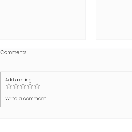
Comments
Add a rating
MODUS VIVENDI Air Bubble
Swimwear C
Write a comment...
Line
von MODUS 