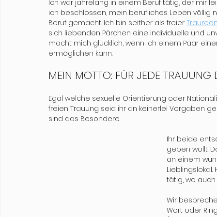
Ich war jahrelang in einem Beruf tätig, der mir 
ich beschlossen, mein berufliches Leben völlig
Beruf gemacht. Ich bin seither als freier 
Traured
sich liebenden Pärchen eine individuelle und un
macht mich glücklich, wenn ich einem Paar ein
ermöglichen kann.   
MEIN MOTTO: FÜR JEDE TRAUUNG 
Egal welche sexuelle Orientierung oder Nationalitä
freien Trauung seid ihr an keinerlei Vorgaben g
sind das Besondere.
Ihr beide ents
geben wollt. D
an einem wund
Lieblingslokal.
tätig, wo auch
Wir bespreche
Wort oder Rin