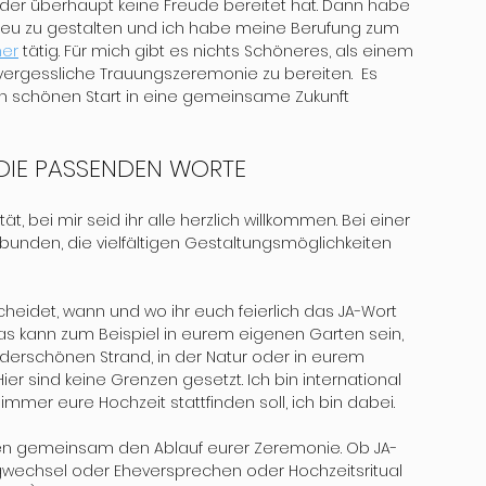
leider überhaupt keine Freude bereitet hat. Dann habe 
 neu zu gestalten und ich habe meine Berufung zum 
ner
 tätig. Für mich gibt es nichts Schöneres, als einem 
vergessliche Trauungszeremonie zu bereiten.  Es 
en schönen Start in eine gemeinsame Zukunft 
DIE PASSENDEN WORTE 
t, bei mir seid ihr alle herzlich willkommen. Bei einer 
ebunden, die vielfältigen Gestaltungsmöglichkeiten 
cheidet, wann und wo ihr euch feierlich das JA-Wort 
as kann zum Beispiel in eurem eigenen Garten sein, 
erschönen Strand, in der Natur oder in eurem 
 Hier sind keine Grenzen gesetzt. Ich bin international 
 immer eure Hochzeit stattfinden soll, ich bin dabei.
n gemeinsam den Ablauf eurer Zeremonie. Ob JA-
gwechsel oder Eheversprechen oder Hochzeitsritual 