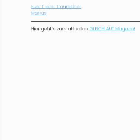
Euer f reier Trauredner,
Markus
Hier geht´s zum aktuellen 
GLEICHLAUT Magazin!