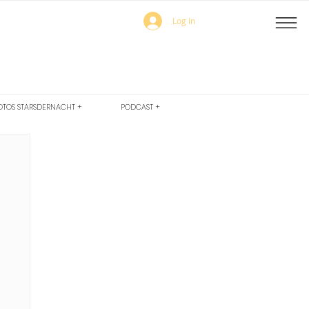
Log In
OTOS STARSDERNACHT +
PODCAST +