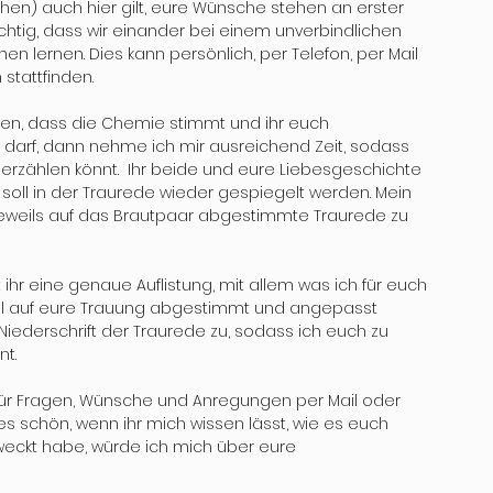
chen) auch hier gilt, eure Wünsche stehen an erster 
 wichtig, dass wir einander bei einem unverbindlichen 
n lernen. Dies kann persönlich, per Telefon, per Mail 
stattfinden. 
en, dass die Chemie stimmt und ihr euch 
 darf, dann nehme ich mir ausreichend Zeit, sodass 
erzählen könnt.  Ihr beide und eure Liebesgeschichte 
soll in der Traurede wieder gespiegelt werden. Mein 
, jeweils auf das Brautpaar abgestimmte Traurede zu 
 eine genaue Auflistung, mit allem was ich für euch 
iell auf eure Trauung abgestimmt und angepasst 
iederschrift der Traurede zu, sodass ich euch zu 
t. 
 für Fragen, Wünsche und Anregungen per Mail oder 
es schön, wenn ihr mich wissen lässt, wie es euch 
eckt habe, würde ich mich über eure 