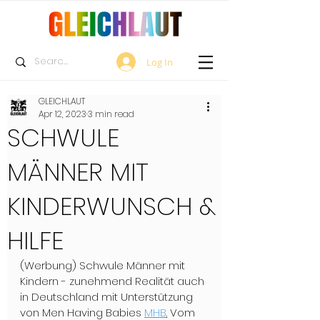
Log In
GLEICHLAUT
Apr 12, 2023
3 min read
SCHWULE
MÄNNER MIT
KINDERWUNSCH &
HILFE
(Werbung) Schwule Männer mit 
Kindern - zunehmend Realität auch 
in Deutschland mit Unterstützung 
von Men Having Babies 
MHB
.
 Vom 