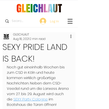
Log In
GLEICHLAUT
Aug 18, 2021
2 min read
SEXY PRIDE LAND
IS BACK!
Noch gut eineinhalb Wochen bis 
zum CSD in Köln und heute 
kommen wirklich großartige 
Nachrichten. Neben dem CSD-
Veedel rund um die Lanxess Arena 
vom 27. bis 29. August wird auch 
die 
SEXY Party Cologne
 im 
Bootshaus die Türen öffnen! 