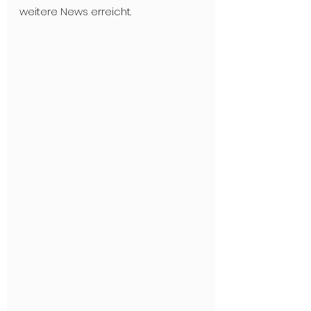
weitere News erreicht.