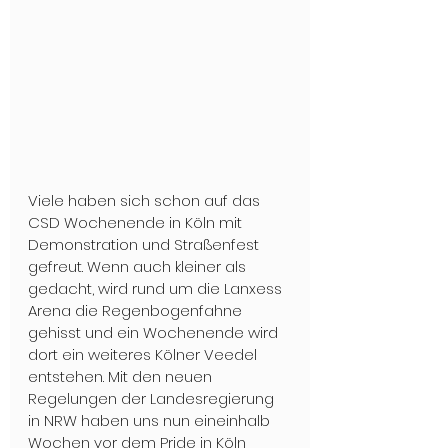
Viele haben sich schon auf das 
CSD Wochenende in Köln mit 
Demonstration und Straßenfest 
gefreut. Wenn auch kleiner als 
gedacht, wird rund um die Lanxess 
Arena die Regenbogenfahne 
gehisst und ein Wochenende wird 
dort ein weiteres Kölner Veedel 
entstehen. Mit den neuen 
Regelungen der Landesregierung 
in NRW haben uns nun eineinhalb 
Wochen vor dem Pride in Köln 