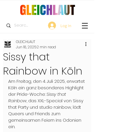
Log In
GLEICHLAUT
Jun 18, 2025
2 min read
Sissy that
Rainbow in Köln
Am Freitag, den 4. Juli 2025, erwartet 
Köln ein ganz besonderes Highlight 
der Pride-Woche: 
Sissy that 
Rainbow
, das XXL-Special von Sissy 
that Party und studio rainbow, lädt 
Queers und Friends zum 
gemeinsamen Feiern ins Odonien 
ein.